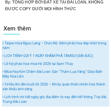
By: TỔNG HỢP BỞI ĐẶT XE TẠI ĐÀI LOAN, KHÔNG 
ĐƯỢC COPY DƯỚI MỌI HÌNH THỨC
Xem thêm
Taipei mùa Ngưu Lang – Chức Nữ: Đêm pháo hoa đẹp nhất trong
năm
LỊCH TRÌNH GỢI Ý 1 NGÀY KHÁM PHÁ TAMSUI (ĐÀI BẮC)
Lễ hội pháo hoa mùa hè 2026 tại Đạm Thủy
Mùa Hoa Kim Châm Đài Loan: Săn "Thảm Lụa Vàng" Giữa Biển
Mây Hoa Liên
Yehliu lên đèn buổi tối 2026 – Khi kỳ quan thiên nhiên hóa thành
sân khấu ánh sáng
Lịch trình chi tiết ngày giờ, địa điểm từ nay đến hết tháng 7 tại Đài
Trung-Đài Loan