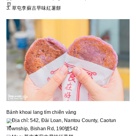
3. 草屯李蘇古早味紅薯餅
Bánh khoai lang tím chiên vàng 
Địa chỉ: 542, Đài Loan, Nantou County, Caotun 
Township, Bishan Rd, 190號542