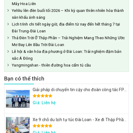
Mây Hoa Liên
Yehliu lên đèn buổi tối 2026 – Khi kỳ quan thiên nhiên hóa thành
sân khấu ánh sáng
Lịch trình chi tiết ngày giờ, địa điểm từ nay đến hết tháng 7 tại
Đài Trung-Đài Loan
Thả Đèn Trời Ở Thập Phần – Trải Nghiệm Mang Theo Những Ước
Mơ Bay Lên Bầu Trời Đài Loan
Lễ hội & văn hóa địa phương ở Đài Loan: Trải nghiệm đậm bản
sắc Á Đông
Yangmingshan - thiên đường hoa cẩm tú cầu
Bạn có thể thích
Giải pháp di chuyển tin cậy cho đoàn công tác FPT: Đặt xe tại Đài Loan
Giá: Liên hệ
Xe 9 chỗ du lịch tự túc Đài Loan - Xe đi Thập Phần, Cửu Phần
Giá: Liên hệ