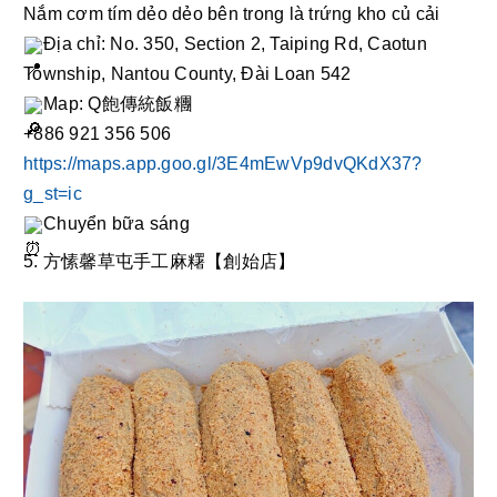
Nắm cơm tím dẻo dẻo bên trong là trứng kho củ cải 
Địa chỉ: No. 350, Section 2, Taiping Rd, Caotun 
Township, Nantou County, Đài Loan 542
Map: Q飽傳統飯糰
+886 921 356 506
https://maps.app.goo.gl/3E4mEwVp9dvQKdX37?
g_st=ic
Chuyển bữa sáng
5. 方愫馨草屯手工麻糬【創始店】