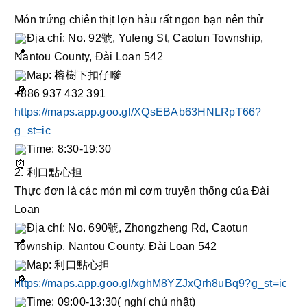
Món 
trứng chiên thịt lợn hàu rất ngon bạn nên thử 
Địa chỉ: No. 92號, Yufeng St, Caotun Township, 
Nantou County, Đài Loan 542
Map: 榕樹下扣仔嗲
+886 937 432 391
https://maps.app.goo.gl/XQsEBAb63HNLRpT66?
g_st=ic
Time: 8:30-19:30
2. 利口點心担
Thực đơn là các món mì cơm truyền thống của Đài 
Loan
Địa chỉ: No. 690號, Zhongzheng Rd, Caotun 
Township, Nantou County, Đài Loan 542
Map: 利口點心担
https://maps.app.goo.gl/xghM8YZJxQrh8uBq9?g_st=ic
Time: 09:00-13:30( nghỉ chủ nhật) 