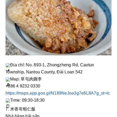
Địa chỉ: No. 893-1, Zhongzheng Rd, Caotun 
Township, Nantou County, Đài Loan 542
Map: 草屯肉圓李
+886 4 9232 0330
https://maps.app.goo.gl/N189NeJoa3g7e6L8A?g_st=ic
Time: 09:30-18:30
7. 米香哥蝦仁飯
Nhà hàng hải sản