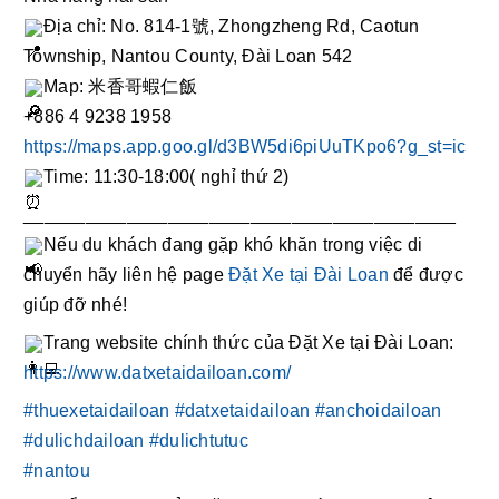
Địa chỉ: No. 814-1號, Zhongzheng Rd, Caotun 
Township, Nantou County, Đài Loan 542
Map: 米香哥蝦仁飯
+886 4 9238 1958
https://maps.app.goo.gl/d3BW5di6piUuTKpo6?g_st=ic
Time: 11:30-18:00( nghỉ thứ 2)
__________________________________________ 
Nếu du khách đang gặp khó khăn trong việc di 
chuyển hãy liên hệ page 
Đặt Xe tại Đài Loan
 để được 
giúp đỡ nhé! 
Trang website chính thức của Đặt Xe tại Đài Loan: 
https://www.datxetaidailoan.com/
#thuexetaidailoan
#datxetaidailoan
#anchoidailoan
#dulichdailoan
#dulichtutuc
#nantou