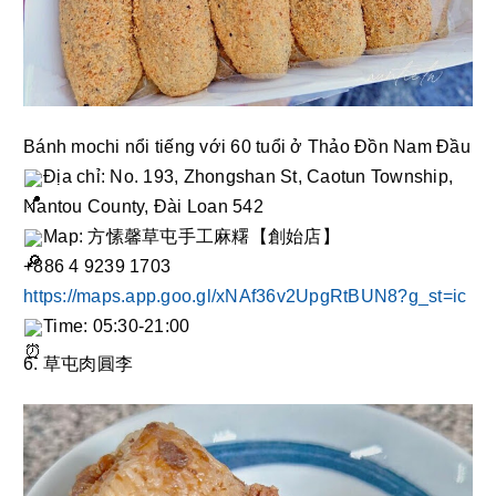
Bánh mochi nổi tiếng với 60 tuổi ở Thảo Đồn Nam Đầu 
Địa chỉ: No. 193, Zhongshan St, Caotun Township, 
Nantou County, Đài Loan 542
Map: 方愫馨草屯手工麻糬【創始店】
+886 4 9239 1703
https://maps.app.goo.gl/xNAf36v2UpgRtBUN8?g_st=ic
Time: 05:30-21:00
6. 草屯肉圓李