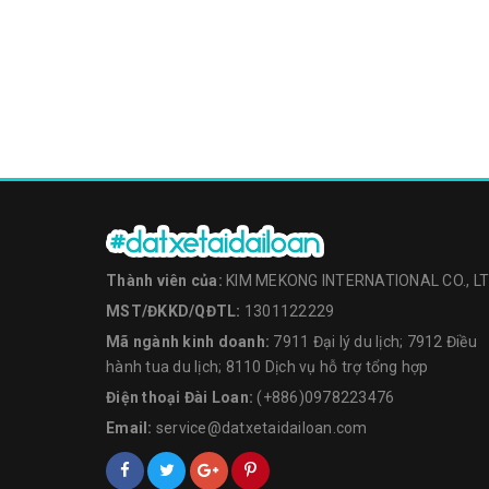
Thành viên của:
KIM MEKONG INTERNATIONAL CO., L
MST/ĐKKD/QĐTL:
1301122229
Mã ngành kinh doanh:
7911 Đại lý du lịch; 7912 Điều
hành tua du lịch; 8110 Dịch vụ hỗ trợ tổng hợp
Điện thoại Đài Loan:
(+886)0978223476
Email:
service@datxetaidailoan.com