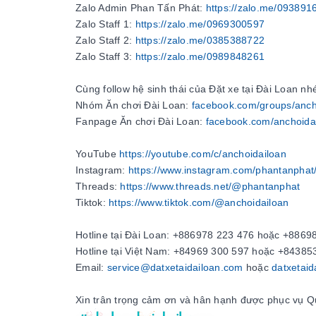
Zalo Admin Phan Tấn Phát:
https://zalo.me/093891
Zalo Staff 1:
https://zalo.me/0969300597
Zalo Staff 2:
https://zalo.me/0385388722
Zalo Staff 3:
https://zalo.me/0989848261
Cùng follow hệ sinh thái của Đặt xe tại Đài Loan nh
Nhóm Ăn chơi Đài Loan:
facebook.com/groups/anch
Fanpage Ăn chơi Đài Loan:
facebook.com/anchoida
YouTube
https://youtube.com/c/anchoidailoan
Instagram:
https://www.instagram.com/phantanphat
Threads:
https://www.threads.net/@phantanphat
Tiktok:
https://www.tiktok.com/@anchoidailoan
Hotline tại Đài Loan:
+886978 223 476
hoặc
+88698
Hotline tại Việt Nam: +84969 300 597 hoặc
+84
385
Email:
service@datxetaidailoan.com
hoặc
datxetai
Xin trân trọng cảm ơn và hân hạnh được phục vụ Q