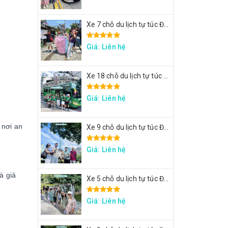
Xe 7 chỗ du lịch tự túc Đài Loan - Xe đi Thập Phần, Cửu Phần
Giá: Liên hệ
Xe 18 chỗ du lịch tự túc Đài Loan - Xe đi Đài Trung
Giá: Liên hệ
 nơi an
Xe 9 chỗ du lịch tự túc Đài Loan - Xe đi Taipei 101, lâu đài Mr. Brown, ngắm đảo Rùa Nghi Lan
Giá: Liên hệ
à giả
Xe 5 chỗ du lịch tự túc Đài Loan - Xe đi Thập Phần, Cửu Phần
Giá: Liên hệ