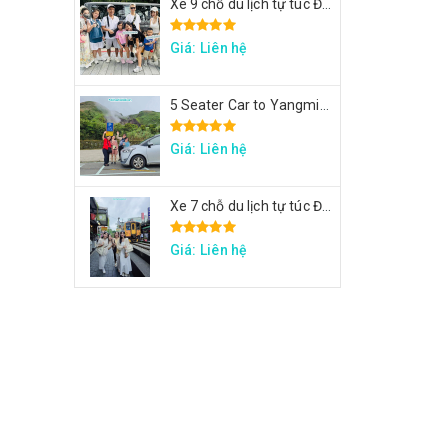
Xe 9 chỗ du lịch tự túc Đài Loan - Xe tham quan 7 ngày theo hành trình yêu cầu
Giá: Liên hệ
5 Seater Car to Yangmingshan, Thermal Valley, Beitou
Giá: Liên hệ
Xe 7 chỗ du lịch tự túc Đài Loan - Xe đi Thập Phần, Cửu Phần, Cảng sắc màu
Giá: Liên hệ