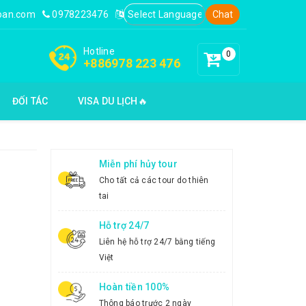
loan.com
0978223476
Chat
Hotline
0
+886978 223 476
ĐỐI TÁC
VISA DU LỊCH🔥
Miễn phí hủy tour
Cho tất cả các tour do thiên
tai
Hỗ trợ 24/7
Liên hệ hỗ trợ 24/7 bằng tiếng
Việt
Hoàn tiền 100%
Thông báo trước 2 ngày