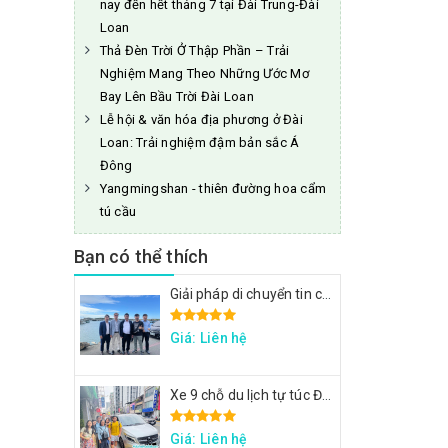
nay đến hết tháng 7 tại Đài Trung-Đài
Loan
Thả Đèn Trời Ở Thập Phần – Trải
Nghiệm Mang Theo Những Ước Mơ
Bay Lên Bầu Trời Đài Loan
Lễ hội & văn hóa địa phương ở Đài
Loan: Trải nghiệm đậm bản sắc Á
Đông
Yangmingshan - thiên đường hoa cẩm
tú cầu
Bạn có thể thích
Giải pháp di chuyển tin cậy cho đoàn công tác FPT: Đặt xe tại Đài Loan
Giá: Liên hệ
Xe 9 chỗ du lịch tự túc Đài Loan - Xe đi Thập Phần, Cửu Phần
Giá: Liên hệ