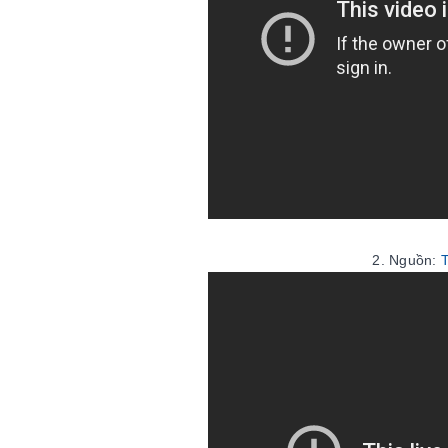
2. Nguồn:
T