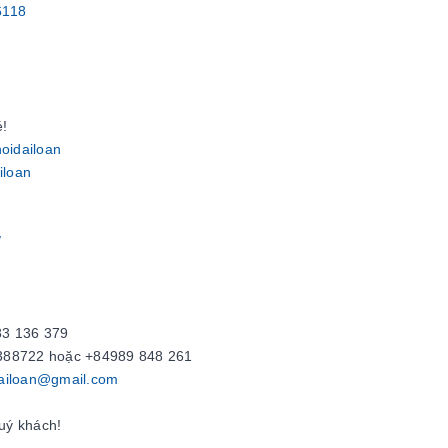
6118
é!
oidailoan
iloan
/
3 136 379
388722
hoặc +84989 848 261
dailoan@gmail.com
uý khách!