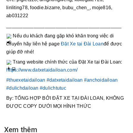
linliting78, foodie.bizarre, bubu_chen_, moje816, 
ab031222
__________________________________________ 
 Nếu du khách đang gặp khó khăn trong việc di 
chuyển hãy liên hệ page 
Đặt Xe tại Đài Loan
để được 
giúp đỡ nhé! 
 Trang website chính thức của Đặt Xe tại Đài Loan: 
https://www.datxetaidailoan.com/
#thuexetaidailoan
#datxetaidailoan
#anchoidailoan
#dulichdailoan
#dulichtutuc
By: TỔNG HỢP BỞI ĐẶT XE TẠI ĐÀI LOAN, KHÔNG 
ĐƯỢC COPY DƯỚI MỌI HÌNH THỨC
Xem thêm