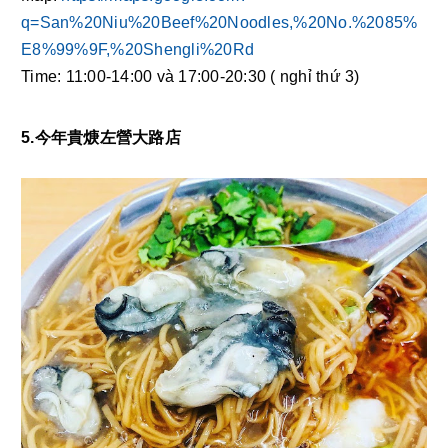
q=San%20Niu%20Beef%20Noodles,%20No.%2085%
E8%99%9F,%20Shengli%20Rd
Time: 11:00-14:00 và 17:00-20:30 ( nghỉ thứ 3) 
5.今年貴焿左營大路店