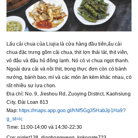
Lẩu cải chua của Liujia là cửa hàng đầu tiên,ẩu cải 
chua đặc trưng gồm cải chua, thịt lợn thái lát, thịt viên, 
vỏ đậu và đậu hũ đông lạnh. Nó có vị chua ngọt thanh. 
Ngoài dưa cải và nồi thịt, trong thực đơn còn có bánh 
nướng, bánh bao, mì và các món ăn kèm khác nhau, có 
rất nhiều sự lựa chọn.
Địa chỉ: No. 9, Jieshou Rd, Zuoying District, Kaohsiung 
City, Đài Loan 813
Map: 
https://maps.app.goo.gl/hNf5Gg35HabJp1Ha9?
g_st=ic
Time: 11:00-14:00 và 14:30-22:30 
Cre: piglet128, dinghongweng, kokogate723, 