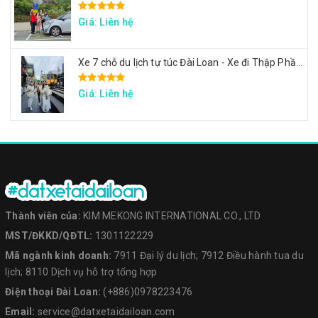
Giá: Liên hệ
Xe 7 chỗ du lịch tự túc Đài Loan - Xe đi Thập Phần, Cửu Phần, Cảng sắc màu
Giá: Liên hệ
Thành viên của:
KIM MEKONG INTERNATIONAL CO., LTD
MST/ĐKKD/QĐTL:
1301122229
Mã ngành kinh doanh:
7911 Đại lý du lịch; 7912 Điều hành tua du
lịch; 8110 Dịch vụ hỗ trợ tổng hợp
Điện thoại Đài Loan:
(+886)0978223476
Email:
service@datxetaidailoan.com