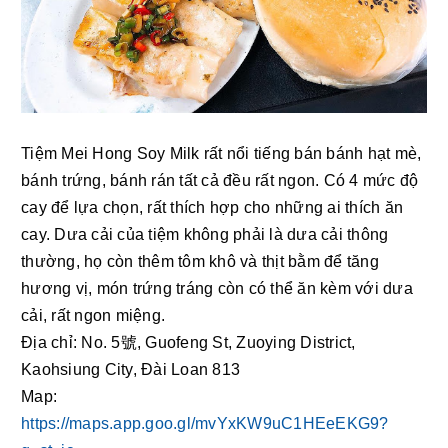
Tiệm Mei Hong Soy Milk rất nổi tiếng bán bánh hạt mè, 
bánh trứng, bánh rán tất cả đều rất ngon. Có 4 mức độ 
cay để lựa chọn, rất thích hợp cho những ai thích ăn 
cay. Dưa cải của tiệm không phải là dưa cải thông 
thường, họ còn thêm tôm khô và thịt bằm để tăng 
hương vị, món trứng tráng còn có thể ăn kèm với dưa 
cải, rất ngon miệng.
Địa chỉ: No. 5號, Guofeng St, Zuoying District, 
Kaohsiung City, Đài Loan 813
Map: 
https://maps.app.goo.gl/mvYxKW9uC1HEeEKG9?