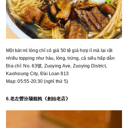
Một bát mì lòng chỉ có giá 50 tệ giá hợp lí mà lại rất 
nhiều topping như hàu, lòng, trứng, cá siêu hấp dẫn 
Địa chỉ: No. 63號, Zuoying Ave, Zuoying District, 
Kaohsiung City, Đài Loan 813
Map: 05:55-20:30 (nghỉ thứ 5) 
6.老左營汾陽餛飩《創始老店》