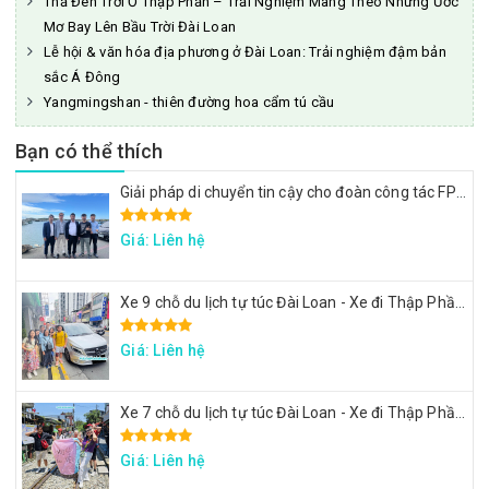
Thả Đèn Trời Ở Thập Phần – Trải Nghiệm Mang Theo Những Ước
Mơ Bay Lên Bầu Trời Đài Loan
Lễ hội & văn hóa địa phương ở Đài Loan: Trải nghiệm đậm bản
sắc Á Đông
Yangmingshan - thiên đường hoa cẩm tú cầu
Bạn có thể thích
Giải pháp di chuyển tin cậy cho đoàn công tác FPT: Đặt xe tại Đài Loan
Giá: Liên hệ
Xe 9 chỗ du lịch tự túc Đài Loan - Xe đi Thập Phần, Cửu Phần
Giá: Liên hệ
Xe 7 chỗ du lịch tự túc Đài Loan - Xe đi Thập Phần, Cửu Phần
Giá: Liên hệ