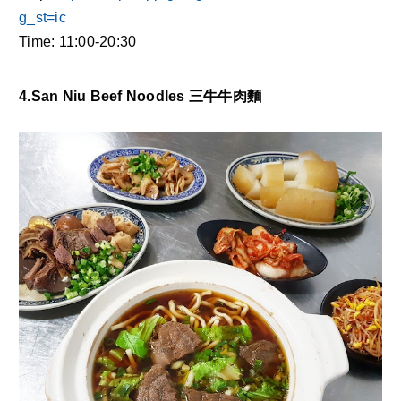
g_st=ic
Time: 11:00-20:30 
4.San Niu Beef Noodles 三牛牛肉麵