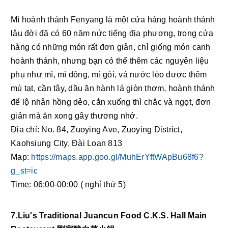
Mì hoành thánh Fenyang là một cửa hàng hoành thánh 
lâu đời đã có 60 năm nức tiếng địa phương, trong cửa 
hàng có những món rất đơn giản, chỉ giống món canh 
hoành thánh, nhưng bạn có thể thêm các nguyên liệu 
phụ như mì, mì đông, mì gói, và nước lèo được thêm 
mù tạt, cần tây, dầu ăn hành lá giòn thơm, hoành thánh 
để lộ nhân hồng dẻo, cắn xuống thì chắc và ngọt, đơn 
giản mà ăn xong gây thương nhớ.
Địa chỉ: No. 84, Zuoying Ave, Zuoying District, 
Kaohsiung City, Đài Loan 813
Map: 
https://maps.app.goo.gl/MuhErYftWApBu68f6?
g_st=ic
Time: 06:00-00:00 ( nghỉ thứ 5) 
7.Liu's Traditional Juancun Food C.K.S. Hall Main 