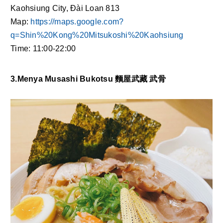
Kaohsiung City, Đài Loan 813
Map: 
https://maps.google.com?
q=Shin%20Kong%20Mitsukoshi%20Kaohsiung
Time: 11:00-22:00
3.Menya Musashi Bukotsu 麵屋武藏 武骨