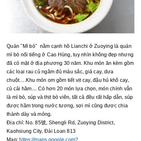
Quán "Mì bò"  nằm cạnh hồ Lianchi ở Zuoying là quán 
mì bò nổi tiếng ở Cao Hùng, tuy nhìn không đẹp nhưng 
đã có mặt ở địa phương 30 năm. Khu món ăn kèm gồm 
các loại rau củ ngâm đủ màu sắc, giá cay, dưa 
chuột….Khu món om gồm tiết vịt cay, đậu hủ khô cay, 
củ cải hầm… Có hơn 20 món lựa chọn, món chính vẫn 
là mì bò, súp và thịt bò viên, tất cả đều rất hấp dẫn, súp 
được hầm trong nước tương, sợi mì cũng được chia 
thành dày và mỏng.
Địa chỉ: No. 85號, Shengli Rd, Zuoying District, 
Kaohsiung City, Đài Loan 813
Map: 
https://maps.google.com?