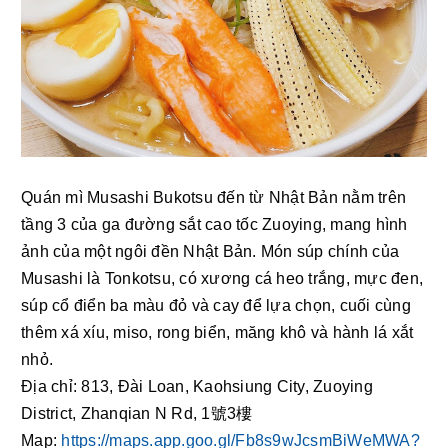
Quán mì Musashi Bukotsu đến từ Nhật Bản nằm trên 
tầng 3 của ga đường sắt cao tốc Zuoying, mang hình 
ảnh của một ngôi đền Nhật Bản. Món súp chính của 
Musashi là Tonkotsu, có xương cá heo trắng, mực đen, 
súp cổ điển ba màu đỏ và cay để lựa chọn, cuối cùng 
thêm xá xíu, miso, rong biển, măng khô và hành lá xắt 
nhỏ. 
Địa chỉ: 813, Đài Loan, Kaohsiung City, Zuoying 
District, Zhanqian N Rd, 1號3樓
Map: 
https://maps.app.goo.gl/Fb8s9wJcsmBiWeMWA?