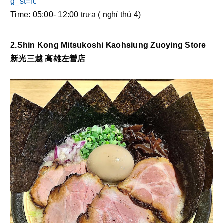
g_st=ic
Time: 05:00- 12:00 trưa ( nghỉ thú 4) 
2.Shin Kong Mitsukoshi Kaohsiung Zuoying Store 
新光三越 高雄左營店