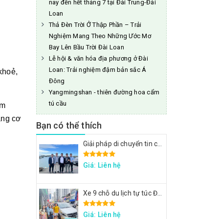
nay đến hết tháng 7 tại Đài Trung-Đài
Loan
Thả Đèn Trời Ở Thập Phần – Trải
Nghiệm Mang Theo Những Ước Mơ
Bay Lên Bầu Trời Đài Loan
Lễ hội & văn hóa địa phương ở Đài
Loan: Trải nghiệm đậm bản sắc Á
hoẻ, 
Đông
Yangmingshan - thiên đường hoa cẩm
tú cầu
m 
ng cơ 
Bạn có thể thích
Giải pháp di chuyển tin cậy cho đoàn công tác FPT: Đặt xe tại Đài Loan
Giá: Liên hệ
Xe 9 chỗ du lịch tự túc Đài Loan - Xe đi Thập Phần, Cửu Phần
Giá: Liên hệ