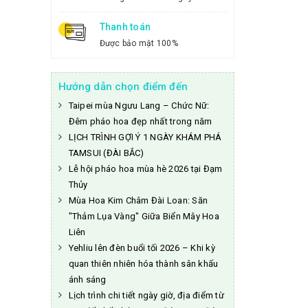
Thanh toán
Được bảo mật 100%
Hướng dẫn chọn điểm đến
Taipei mùa Ngưu Lang – Chức Nữ:
Đêm pháo hoa đẹp nhất trong năm
LỊCH TRÌNH GỢI Ý 1 NGÀY KHÁM PHÁ
TAMSUI (ĐÀI BẮC)
Lễ hội pháo hoa mùa hè 2026 tại Đạm
Thủy
Mùa Hoa Kim Châm Đài Loan: Săn
"Thảm Lụa Vàng" Giữa Biển Mây Hoa
Liên
Yehliu lên đèn buổi tối 2026 – Khi kỳ
quan thiên nhiên hóa thành sân khấu
ánh sáng
Lịch trình chi tiết ngày giờ, địa điểm từ