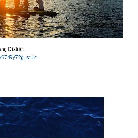
ng District
k67rRy7?g_st=ic