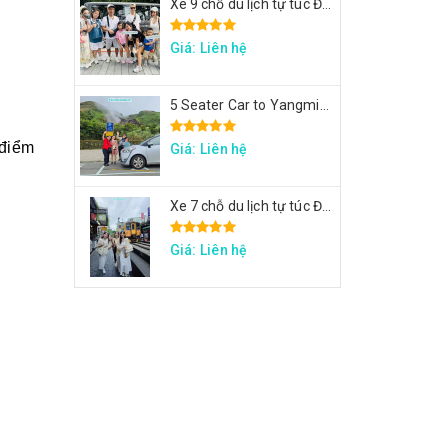
Xe 9 chỗ du lịch tự túc Đài Loan - Xe tham quan 7 ngày theo hành trình yêu cầu
Giá: Liên hệ
5 Seater Car to Yangmingshan, Thermal Valley, Beitou
điểm 
Giá: Liên hệ
Xe 7 chỗ du lịch tự túc Đài Loan - Xe đi Thập Phần, Cửu Phần, Cảng sắc màu
Giá: Liên hệ