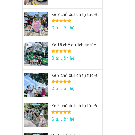
Xe 7 chỗ du lịch tự túc Đài Loan - Xe đi Thập Phần, Cửu Phần
Giá: Liên hệ
Xe 18 chỗ du lịch tự túc Đài Loan - Xe đi Đài Trung
Giá: Liên hệ
Xe 9 chỗ du lịch tự túc Đài Loan - Xe đi Taipei 101, lâu đài Mr. Brown, ngắm đảo Rùa Nghi Lan
Giá: Liên hệ
Xe 5 chỗ du lịch tự túc Đài Loan - Xe đi Thập Phần, Cửu Phần
Giá: Liên hệ