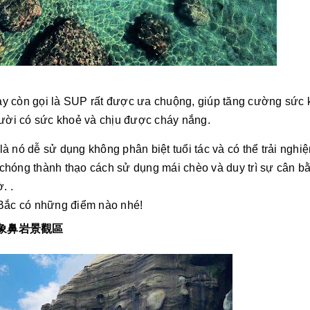
y còn gọi là SUP rất được ưa chuộng, giúp tăng cường sức k
gười có sức khoẻ và chịu được cháy nắng. 
 nó dễ sử dụng không phân biệt tuổi tác và có thể trải nghiệ
hóng thành thạo cách sử dụng mái chèo và duy trì sự cân bằ
. .
 Bắc có những điểm nào nhé!
澳岬角 象鼻岩景觀區