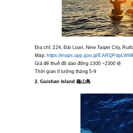
Địa chỉ: 224, Đài Loan, New Taipei City, Ruifa
Map: 
https://maps.app.goo.gl/EARQPdpLWM
Giá để thuê đồ dao động 1300 ~2300 tệ 
Thời gian lí tưởng tháng 5-9 
2. Guishan Island 龜山島