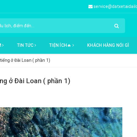
service@datxetaidai
M
TIN TỨC
TIỆN ÍCH🔥
KHÁCH HÀNG NÓI GÌ
tiếng ở Đài Loan ( phần 1)
ng ở Đài Loan ( phần 1)