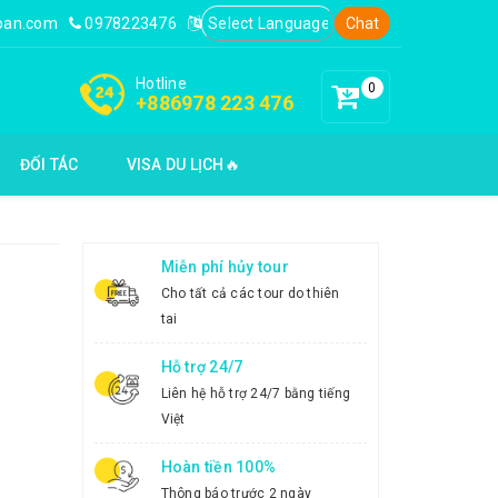
loan.com
0978223476
Chat
Hotline
0
+886978 223 476
ĐỐI TÁC
VISA DU LỊCH🔥
Miễn phí hủy tour
Cho tất cả các tour do thiên
tai
Hỗ trợ 24/7
Liên hệ hỗ trợ 24/7 bằng tiếng
Việt
Hoàn tiền 100%
Thông báo trước 2 ngày