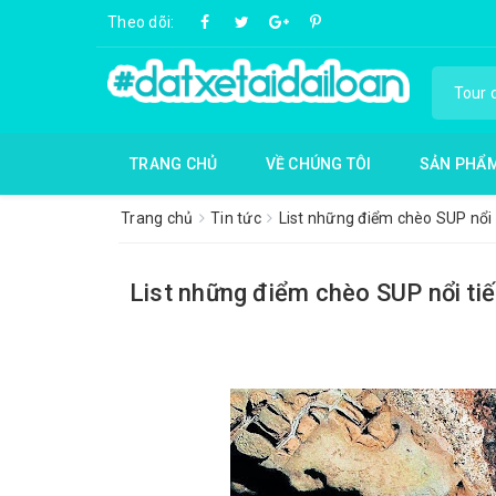
Theo dõi:
TRANG CHỦ
VỀ CHÚNG TÔI
SẢN PHẨ
Trang chủ
Tin tức
List những điểm chèo SUP nổi 
List những điểm chèo SUP nổi tiế