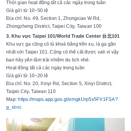
Thời gian hoạt động tất cả các ngày trong tuần 
Giá gửi từ 10~50 tệ
Địa chỉ: No. 49, Section 1, Zhongxiao W Rd, 
Zhongzheng District, Taipei City, Taiwan 100
3. Khu vực Taipei 101/World Trade Center 台北101
Khu vực ga cũng có tủ khoá bằng tiền xu, là ga gần 
nhất với Taipei 101. Cũng có thể cất được vali vì vậy 
bạn hãy yên tâm trải nhiệm du lịch nhé.
Hoạt động tất cả các ngày trong tuần
Giá gửi từ 10~20 tệ 
Địa chỉ: No. 20, Xinyi Rd, Section 5, Xinyi District, 
Taipei City, Taiwan 110
Map: 
https://maps.app.goo.gl/orngkUrp5s5FV1FSA?
g_st=ic