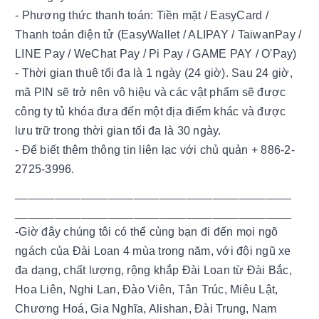
- Phương thức thanh toán: Tiền mặt / EasyCard / 
Thanh toán điện tử (EasyWallet / ALIPAY / TaiwanPay / 
LINE Pay / WeChat Pay / Pi Pay / GAME PAY / O'Pay)
- Thời gian thuê tối đa là 1 ngày (24 giờ). Sau 24 giờ, 
mã PIN sẽ trở nên vô hiệu và các vật phẩm sẽ được 
công ty tủ khóa đưa đến một địa điểm khác và được 
lưu trữ trong thời gian tối đa là 30 ngày. 
- Để biết thêm thông tin liên lạc với chủ quản + 886-2-
2725-3996.
__________________________________________
__________________________________________ 
-Giờ đây chúng tôi có thể cùng bạn đi đến mọi ngõ 
ngách của Đài Loan 4 mùa trong năm, với đội ngũ xe 
đa dạng, chất lượng, rộng khắp Đài Loan từ Đài Bắc, 
Hoa Liên, Nghi Lan, Đào Viên, Tân Trúc, Miêu Lật, 
Chương Hoá, Gia Nghĩa, Alishan, Đài Trung, Nam 