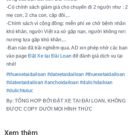
-Có chính sách giảm giá cho chuyến đi 2 người như : 2 
mẹ con, 2 cha con, cặp đôi,... 
-Chính sách vì cộng đồng: miễn phí xe chở bệnh nhân 
khó khăn, người Việt xa xứ gặp nạn, người không nơi 
nương tựa gặp khó khăn,...
-Bạn nào đã trải nghiệm qua, AD xin phép nhờ các bạn 
vào page 
Đặt Xe tại Đài Loan
 để đánh giá dịch vụ tại 
nhé!
#thuexetaidailoan
#datxetaidailoan
#thuexetaidailoan
#datxetaidailoan
#anchoidailoan
#dulichdailoan
#dulichtutuc
By: TỔNG HỢP BỞI ĐẶT XE TẠI ĐÀI LOAN, KHÔNG 
ĐƯỢC COPY DƯỚI MỌI HÌNH THỨC
Xem thêm