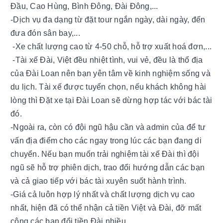
Đầu, Cao Hùng, Bình Đông, Đài Đông,...
-Dịch vụ đa dạng từ đặt tour ngắn ngày, dài ngày, đến 
đưa đón sân bay,...
 -Xe chất lượng cao từ 4-50 chỗ, hỗ trợ xuất hoá đơn,...
 -Tài xế Đài, Việt đều nhiệt tình, vui vẻ, đều là thổ địa 
của Đài Loan nên bạn yên tâm về kinh nghiệm sống và 
du lịch. Tài xế được tuyển chọn, nếu khách không hài 
lòng thì Đặt xe tại Đài Loan sẽ dừng hợp tác với bác tài 
đó.
-Ngoài ra, còn có đội ngũ hậu cần và admin của để tư 
vấn địa điểm cho các ngay trong lúc các bạn đang di 
chuyển. Nếu bạn muốn trải nghiệm tài xế Đài thì đội 
ngũ sẽ hỗ trợ phiên dịch, trao đổi hướng dẫn các bạn 
và cả giao tiếp với bác tài xuyên suốt hành trình.
-Giá cả luôn hợp lý nhất và chất lượng dịch vụ cao 
nhất, hiện đã có thể nhận cả tiền Việt và Đài, đỡ mất 
công các bạn đổi tiền Đài nhiều.