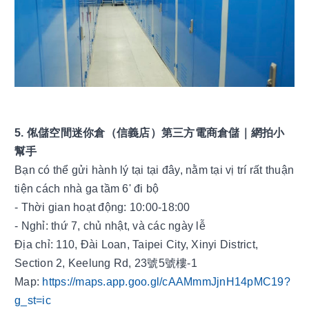
5. 俬儲空間迷你倉（信義店）第三方電商倉儲｜網拍小
幫手
Bạn có thể gửi hành lý tại tại đây, nằm tại vị trí rất thuận 
tiện cách nhà ga tầm 6' đi bộ 
- Thời gian hoạt động: 10:00-18:00
- Nghỉ: thứ 7, chủ nhật, và các ngày lễ
Địa chỉ: 110, Đài Loan, Taipei City, Xinyi District, 
Section 2, Keelung Rd, 23號5號樓-1
Map: 
https://maps.app.goo.gl/cAAMmmJjnH14pMC19?
g_st=ic