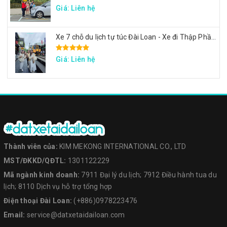
Giá: Liên hệ
Xe 7 chỗ du lịch tự túc Đài Loan - Xe đi Thập Phần, Cửu Phần, Cảng sắc màu
Giá: Liên hệ
Thành viên của:
KIM MEKONG INTERNATIONAL CO., LTD
MST/ĐKKD/QĐTL:
1301122229
Mã ngành kinh doanh:
7911 Đại lý du lịch; 7912 Điều hành tua du
lịch; 8110 Dịch vụ hỗ trợ tổng hợp
Điện thoại Đài Loan:
(+886)0978223476
Email:
service@datxetaidailoan.com