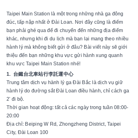
Taipei Main Station là một trong những nhà ga đông 
đúc, tấp nập nhất ở Đài Loan. Nơi đây cũng là điểm 
bạn phải ghé qua để đi chuyển đến những địa điểm 
khác, nhưng khi đi du lịch mà bạn lại mang theo nhiều 
hành lý mà không biết gửi ở đâu? Bài viết này sẽ giới 
thiệu đến bạn những khu vực gửi hành xung quanh 
khu vực Taipei Main Station nhé! 
1.  台鐵台北車站行李託運中心
Trung tâm dịch vụ hành lý ga Đài Bắc là dịch vụ giữ 
hành lý do đường sắt Đài Loan điều hành, chỉ cách ga 
2' đi bộ.
Thời gian hoạt động: tất cả các ngày trong tuần 08:00-
20:00 
Địa chỉ: Beiping W Rd, Zhongzheng District, Taipei 
City, Đài Loan 100