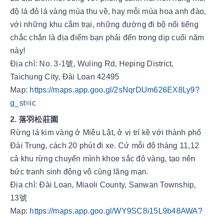
độ lá đỏ lá vàng mùa thu về, hay mỗi mùa hoa anh đào, 
với những khu cắm trại, những đường đi bộ nổi tiếng 
chắc chắn là địa điểm bạn phải đến trong dịp cuối năm 
này! 
Địa chỉ: No. 3-1號, Wuling Rd, Heping District, 
Taichung City, Đài Loan 42495
Map: 
https://maps.app.goo.gl/2sNqrDUm626EX8Ly9?
g_st=ic
2. 落羽松莊園
Rừng lá kim vàng ở Miêu Lật, ở vị trí kề với thành phố 
Đài Trung, cách 20 phút đi xe. Cứ mỗi độ tháng 11,12 
cả khu rừng chuyển mình khoe sắc đỏ vàng, tạo nên 
bức tranh sinh động vô cùng lãng mạn.
Địa chỉ: Đài Loan, Miaoli County, Sanwan Township, 
13號
Map: 
https://maps.app.goo.gl/WY9SC8i15L9b48AWA?