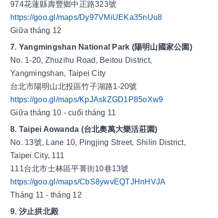
974花蓮縣壽豐鄉中正路323號
https://goo.gl/maps/Dy97VMiUEKa35nUu8
Giữa tháng 12
7. Yangmingshan National Park (陽明山國家公園)
No. 1-20, Zhuzihu Road, Beitou District, 
Yangmingshan, Taipei City
台北市陽明山北投區竹子湖路1-20號
https://goo.gl/maps/KpJAskZGD1P85oXw9
Giữa tháng 10 - cuối tháng 11
8. Taipei Aowanda (台北奧萬大樂活莊園)
No. 13號, Lane 10, Pingjing Street, Shilin District, 
Taipei City, 111
111台北市士林區平菁街10巷13號
https://goo.gl/maps/CbS8ywvEQTJHnHVJA
Tháng 11 - tháng 12
9. 汐止拱北殿