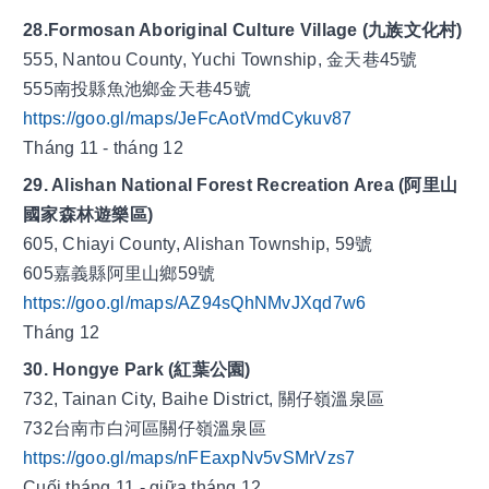
28.Formosan Aboriginal Culture Village (九族文化村)
555, Nantou County, Yuchi Township, 金天巷45號
555南投縣魚池鄉金天巷45號
https://goo.gl/maps/JeFcAotVmdCykuv87
Tháng 11 - tháng 12
29. Alishan National Forest Recreation Area (阿里山
國家森林遊樂區)
605, Chiayi County, Alishan Township, 59號
605嘉義縣阿里山鄉59號
https://goo.gl/maps/AZ94sQhNMvJXqd7w6
Tháng 12 
30. Hongye Park (紅葉公園)
732, Tainan City, Baihe District, 關仔嶺溫泉區
732台南市白河區關仔嶺溫泉區
https://goo.gl/maps/nFEaxpNv5vSMrVzs7
Cuối tháng 11 - giữa tháng 12