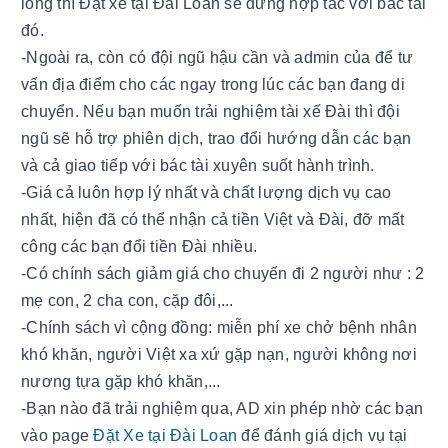
lòng thì Đặt xe tại Đài Loan sẽ dừng hợp tác với bác tài 
đó.
-Ngoài ra, còn có đội ngũ hậu cần và admin của để tư 
vấn địa điểm cho các ngay trong lúc các bạn đang di 
chuyển. Nếu bạn muốn trải nghiệm tài xế Đài thì đội 
ngũ sẽ hỗ trợ phiên dịch, trao đổi hướng dẫn các bạn 
và cả giao tiếp với bác tài xuyên suốt hành trình.
-Giá cả luôn hợp lý nhất và chất lượng dịch vụ cao 
nhất, hiện đã có thể nhận cả tiền Việt và Đài, đỡ mất 
công các bạn đổi tiền Đài nhiều.
-Có chính sách giảm giá cho chuyến đi 2 người như : 2 
mẹ con, 2 cha con, cặp đôi,... 
-Chính sách vì cộng đồng: miễn phí xe chở bệnh nhân 
khó khăn, người Việt xa xứ gặp nạn, người không nơi 
nương tựa gặp khó khăn,...
-Bạn nào đã trải nghiệm qua, AD xin phép nhờ các bạn 
vào page 
Đặt Xe tại Đài Loan
 để đánh giá dịch vụ tại 