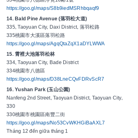
https://goo.gl/maps/S8b9iedMSRhbqaqf9
14. Bald Pine Avenue (落羽松大道)
335, Taoyuan City, Daxi District, 落羽松路
335桃園市大溪區落羽松路
https://goo.gl/maps/AgqQtaZqX1aDYLWWA
15. 霄裡大池落羽松林
334, Taoyuan City, Bade District
334桃園市八德區
https://goo.gl/maps/D38LneCQvFDRvScR7
16. Yushan Park (玉山公園)
Nanfeng 2nd Street, Taoyuan District, Taoyuan City, 
330
330桃園市桃園區南豐二街
https://goo.gl/maps/No53CvWKHGiBaAXL7
Tháng 12 đến giữa tháng 1