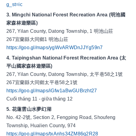
g_st=ic
3. Mingchi National Forest Recreation Area (明池國
家森林遊樂區)
267, Yilan County, Datong Township, 1 明池山莊
267宜蘭縣大同鄉1 明池山莊
https://goo.gl/maps/ygWvARWDnJJYg59n7
4. Taipingshan National Forest Recreation Area (太
平山國家森林遊樂區)
267, Yilan County, Datong Township, 太平巷58之1號
267宜蘭縣大同鄉太平巷58之1號
https://goo.gl/maps/iGfw1aBwGUBrzht27
Cuối tháng 11 - giữa tháng 12
5. 花蓮雲山水夢幻湖
No. 42-2號, Section 2, Fengping Road, Shoufeng 
Township, Hualien County, 974
https://goo.gl/maps/txAnhs34ZM86q2R28