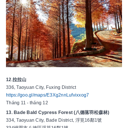
12.拉拉山
336, Taoyuan City, Fuxing District
https://goo.gl/maps/E3Xg2nnLufvixxog7
Tháng 11 - tháng 12
13. Bade Bald Cypress Forest (八德落羽松森林)
334, Taoyuan City, Bade District, 浮筧16鄰1號
334桃園市八德區浮筧16鄰1號