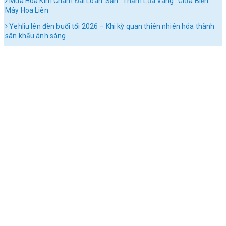
Mùa Hoa Kim Châm Đài Loan: Săn "Thảm Lụa Vàng" Giữa Biển
Mây Hoa Liên
Yehliu lên đèn buổi tối 2026 – Khi kỳ quan thiên nhiên hóa thành
sân khấu ánh sáng