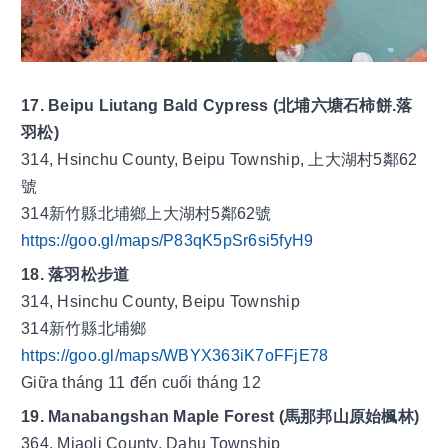
17. Beipu Liutang Bald Cypress (北埔六塘石柿餅.落
羽松)
314, Hsinchu County, Beipu Township, 上大湖村5鄰62
號
314新竹縣北埔鄉上大湖村5鄰62號
https://goo.gl/maps/P83qK5pSr6si5fyH9
18. 落羽松步道
314, Hsinchu County, Beipu Township
314新竹縣北埔鄉
https://goo.gl/maps/WBYX363iK7oFFjE78
Giữa tháng 11 đến cuối tháng 12
19. Manabangshan Maple Forest (馬那邦山原始楓林)
364, Miaoli County, Dahu Township