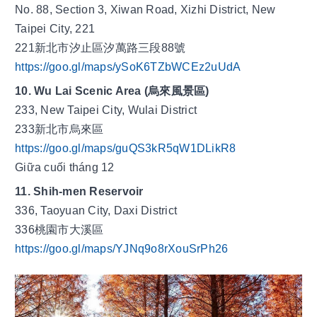
No. 88, Section 3, Xiwan Road, Xizhi District, New 
Taipei City, 221
221新北市汐止區汐萬路三段88號
https://goo.gl/maps/ySoK6TZbWCEz2uUdA
10. Wu Lai Scenic Area (烏來風景區)
233, New Taipei City, Wulai District
233新北市烏來區
https://goo.gl/maps/guQS3kR5qW1DLikR8
Giữa cuối tháng 12
11. Shih-men Reservoir
336, Taoyuan City, Daxi District
336桃園市大溪區
https://goo.gl/maps/YJNq9o8rXouSrPh26