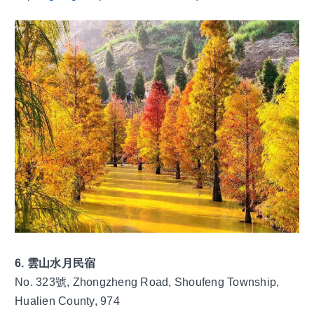
6. 雲山水月民宿
No. 323號, Zhongzheng Road, Shoufeng Township, 
Hualien County, 974