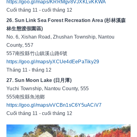
https://goo.gl/maps/KRRMgv8VJXKLvKKWA
Cuối tháng 11 - cuối tháng 12
26. Sun Link Sea Forest Recreation Area (杉林溪森
林生態渡假園區)
No. 6, Xishan Road, Zhushan Township, Nantou 
County, 557
557南投縣竹山鎮溪山路6號
https://goo.gl/maps/yXCUe4dEePaTiky29
Tháng 11 - tháng 12
27. Sun Moon Lake (日月潭)
Yuchi Township, Nantou County, 555
555南投縣魚池鄉
https://goo.gl/maps/vVCBn1sC6Y5uACiV7
Cuối tháng 11 - cuối tháng 12