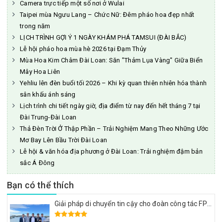
Camera trực tiếp một số nơi ở Wulai
Taipei mùa Ngưu Lang – Chức Nữ: Đêm pháo hoa đẹp nhất
trong năm
LỊCH TRÌNH GỢI Ý 1 NGÀY KHÁM PHÁ TAMSUI (ĐÀI BẮC)
Lễ hội pháo hoa mùa hè 2026 tại Đạm Thủy
Mùa Hoa Kim Châm Đài Loan: Săn "Thảm Lụa Vàng" Giữa Biển
Mây Hoa Liên
Yehliu lên đèn buổi tối 2026 – Khi kỳ quan thiên nhiên hóa thành
sân khấu ánh sáng
Lịch trình chi tiết ngày giờ, địa điểm từ nay đến hết tháng 7 tại
Đài Trung-Đài Loan
Thả Đèn Trời Ở Thập Phần – Trải Nghiệm Mang Theo Những Ước
Mơ Bay Lên Bầu Trời Đài Loan
Lễ hội & văn hóa địa phương ở Đài Loan: Trải nghiệm đậm bản
sắc Á Đông
Bạn có thể thích
Giải pháp di chuyển tin cậy cho đoàn công tác FPT: Đặt xe tại Đài Loan