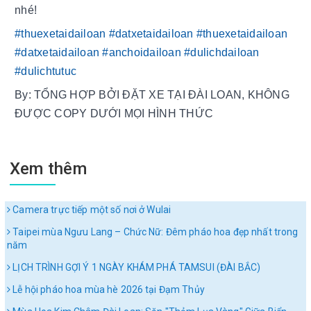
nhé!
#thuexetaidailoan
#datxetaidailoan
#thuexetaidailoan
#datxetaidailoan
#anchoidailoan
#dulichdailoan
#dulichtutuc
By: TỔNG HỢP BỞI ĐẶT XE TẠI ĐÀI LOAN, KHÔNG 
ĐƯỢC COPY DƯỚI MỌI HÌNH THỨC
Xem thêm
Camera trực tiếp một số nơi ở Wulai
Taipei mùa Ngưu Lang – Chức Nữ: Đêm pháo hoa đẹp nhất trong
năm
LỊCH TRÌNH GỢI Ý 1 NGÀY KHÁM PHÁ TAMSUI (ĐÀI BẮC)
Lễ hội pháo hoa mùa hè 2026 tại Đạm Thủy