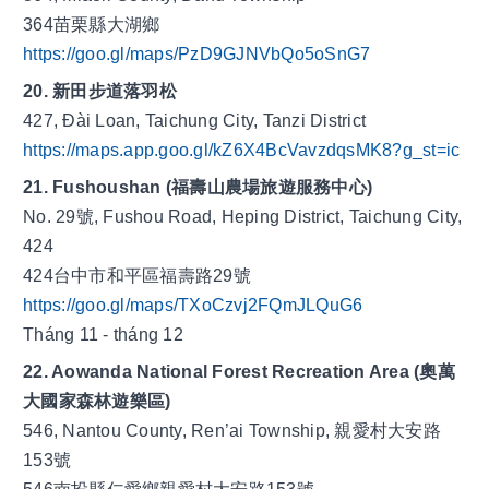
364苗栗縣大湖鄉
https://goo.gl/maps/PzD9GJNVbQo5oSnG7
20. 新田步道落羽松
427, Đài Loan, Taichung City, Tanzi District
https://maps.app.goo.gl/kZ6X4BcVavzdqsMK8?g_st=ic
21. Fushoushan (福壽山農場旅遊服務中心)
No. 29號, Fushou Road, Heping District, Taichung City, 
424
424台中市和平區福壽路29號
https://goo.gl/maps/TXoCzvj2FQmJLQuG6
Tháng 11 - tháng 12
22. Aowanda National Forest Recreation Area (奧萬
大國家森林遊樂區)
546, Nantou County, Ren’ai Township, 親愛村大安路
153號