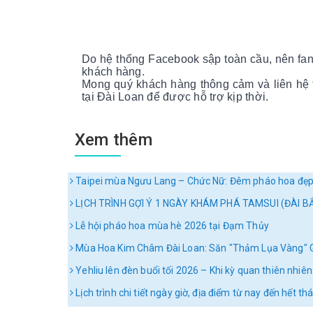
Do hệ thống Facebook sập toàn cầu, nên fanp
khách hàng.
Mong quý khách hàng thông cảm và liên hệ tr
tại Đài Loan để được hỗ trợ kịp thời.
Xem thêm
Taipei mùa Ngưu Lang – Chức Nữ: Đêm pháo hoa đẹp
LỊCH TRÌNH GỢI Ý 1 NGÀY KHÁM PHÁ TAMSUI (ĐÀI B
Lễ hội pháo hoa mùa hè 2026 tại Đạm Thủy
Mùa Hoa Kim Châm Đài Loan: Săn "Thảm Lụa Vàng" G
Yehliu lên đèn buổi tối 2026 – Khi kỳ quan thiên nhi
Lịch trình chi tiết ngày giờ, địa điểm từ nay đến hết t