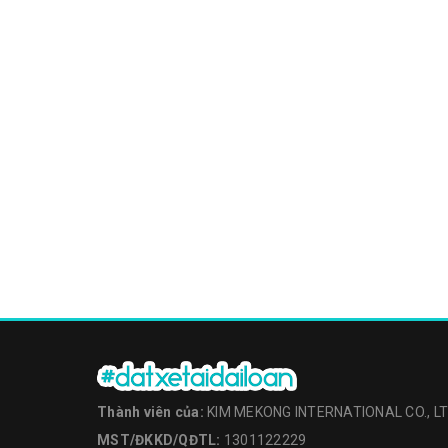
Thành viên của:
KIM MEKONG INTERNATIONAL CO., L
MST/ĐKKD/QĐTL:
1301122229