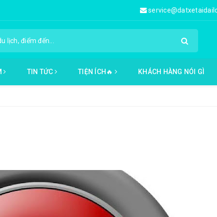
service@datxetaidai
M
TIN TỨC
TIỆN ÍCH🔥
KHÁCH HÀNG NÓI GÌ