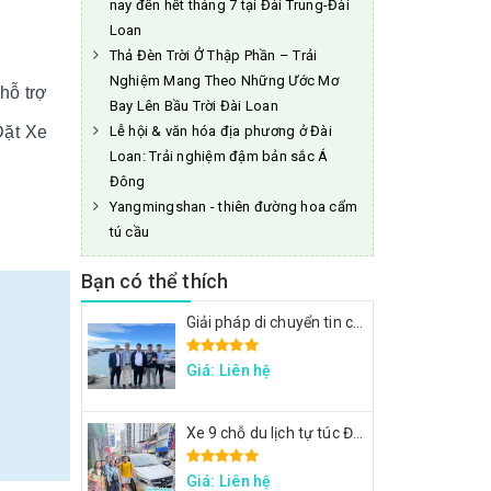
nay đến hết tháng 7 tại Đài Trung-Đài
Loan
Thả Đèn Trời Ở Thập Phần – Trải
Nghiệm Mang Theo Những Ước Mơ
hỗ trợ
Bay Lên Bầu Trời Đài Loan
Đặt Xe
Lễ hội & văn hóa địa phương ở Đài
Loan: Trải nghiệm đậm bản sắc Á
Đông
Yangmingshan - thiên đường hoa cẩm
tú cầu
Bạn có thể thích
Giải pháp di chuyển tin cậy cho đoàn công tác FPT: Đặt xe tại Đài Loan
Giá: Liên hệ
Xe 9 chỗ du lịch tự túc Đài Loan - Xe đi Thập Phần, Cửu Phần
Giá: Liên hệ