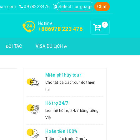
loan.com
0978223476
Chat
Hotline
0
+886978 223 476
ĐỐI TÁC
VISA DU LỊCH🔥
Miễn phí hủy tour
Cho tất cả các tour do thiên
tai
Hỗ trợ 24/7
Liên hệ hỗ trợ 24/7 bằng tiếng
Việt
Hoàn tiền 100%
Thông báo trước 2 ngày