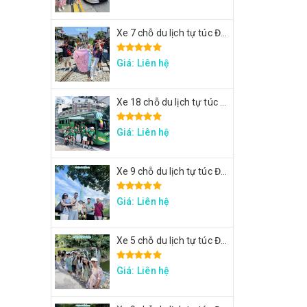
Xe 7 chỗ du lịch tự túc Đài Loan - Xe đi Thập Phần, Cửu Phần
Giá: Liên hệ
Xe 18 chỗ du lịch tự túc Đài Loan - Xe đi Đài Trung
Giá: Liên hệ
Xe 9 chỗ du lịch tự túc Đài Loan - Xe đi Taipei 101, lâu đài Mr. Brown, ngắm đảo Rùa Nghi Lan
Giá: Liên hệ
Xe 5 chỗ du lịch tự túc Đài Loan - Xe đi Thập Phần, Cửu Phần
Giá: Liên hệ