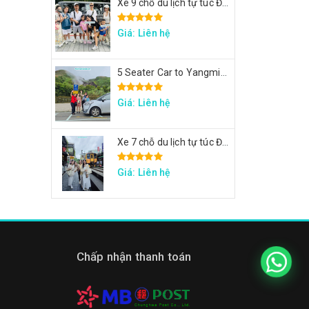
Xe 9 chỗ du lịch tự túc Đài Loan - Xe tham quan 7 ngày theo hành trình yêu cầu
Giá: Liên hệ
5 Seater Car to Yangmingshan, Thermal Valley, Beitou
Giá: Liên hệ
Xe 7 chỗ du lịch tự túc Đài Loan - Xe đi Thập Phần, Cửu Phần, Cảng sắc màu
Giá: Liên hệ
Chấp nhận thanh toán