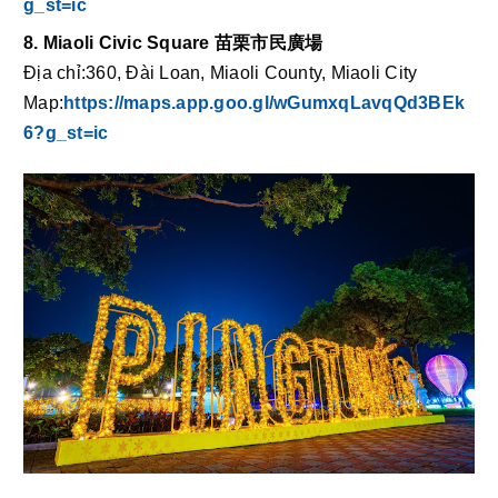
g_st=ic
8. Miaoli Civic Square 苗栗市民廣場
Địa chỉ:360, Đài Loan, Miaoli County, Miaoli City
Map:
https://maps.app.goo.gl/wGumxqLavqQd3BEk
6?g_st=ic