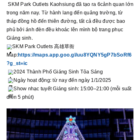
 SKM Park Outlets Kaohsiung đã tạo ra 6cảnh quan lớn 
trong năm nay. Từ hành lang đến quảng trường, từ 
tháp đồng hồ đến thiên đường, tất cả đều được bao 
phủ bởi ánh đèn đều khoác lên mình bộ trang phục 
Giáng sinh.
SKM Park Outlets 高雄草衙
Map:
https://maps.app.goo.gl/uu8YQNY5gP7bSoRf6
?g_st=ic
2024 Thành Phố Giáng Sinh Tỏa Sáng
Ngày hoạt động: từ nay đến ngày 1/1/2025
Show nhạc tuyết Giáng sinh: 15:00–21:00 (mỗi suất 
diễn 5 phút)