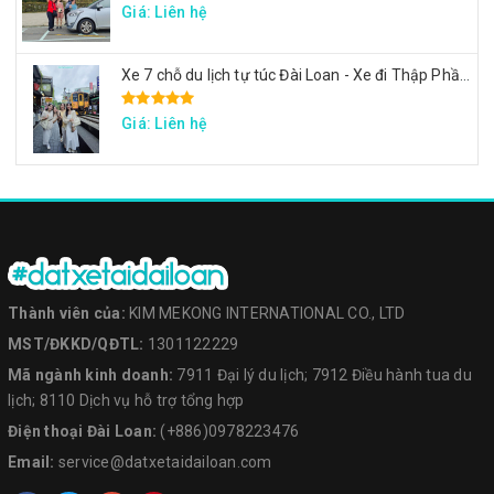
Giá: Liên hệ
Xe 7 chỗ du lịch tự túc Đài Loan - Xe đi Thập Phần, Cửu Phần, Cảng sắc màu
Giá: Liên hệ
Thành viên của:
KIM MEKONG INTERNATIONAL CO., LTD
MST/ĐKKD/QĐTL:
1301122229
Mã ngành kinh doanh:
7911 Đại lý du lịch; 7912 Điều hành tua du
lịch; 8110 Dịch vụ hỗ trợ tổng hợp
Điện thoại Đài Loan:
(+886)0978223476
Email:
service@datxetaidailoan.com