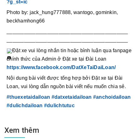
?g_st=ic
Photo by: jack_hung777888, wantogo, gominkin, 
beckhamhong66
__________________________________________
__________________________________________ 
Đặt xe vui lòng nhắn tin hoặc bình luận qua fanpage 
chính thức của Admin ở Đặt xe tại Đài Loan 
https://www.facebook.com/DatXeTaiDaiLoan/
Nội dung bài viết được tổng hợp bởi Đặt xe tại Đài 
Loan, vui lòng dẫn nguồn bài viết nếu muốn chia sẻ.
#thuexetaidailoan
#datxetaidailoan
#anchoidailoan
#dulichdailoan
#dulichtutuc
Xem thêm