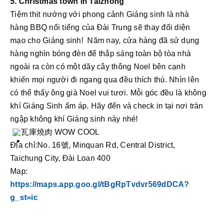
5. Christmas town in Taizhong 
Tiệm thịt nướng với phong cảnh Giáng sinh là nhà 
hàng BBQ nổi tiếng của Đài Trung sẽ thay đổi diện 
mạo cho Giáng sinh!  Năm nay, cửa hàng đã sử dụng 
hàng nghìn bóng đèn để thắp sáng toàn bộ tòa nhà 
ngoài ra còn có một dãy cây thông Noel bên cạnh 
khiến mọi người đi ngang qua đều thích thú. Nhìn lên 
có thể thấy ông già Noel vui tươi. Mỗi góc đều là không 
khí Giáng Sinh ấm áp. Hãy đến và check in tại nơi tràn 
ngập không khí Giáng sinh này nhé!
瓦庫燒肉 WOW COOL
Địa chỉ:No. 16號, Minquan Rd, Central District, 
Taichung City, Đài Loan 400
Map: 
https://maps.app.goo.gl/tBgRpTvdvr569dDCA?
g_st=ic