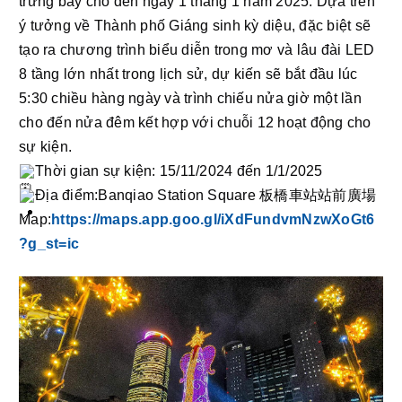
trưng bày cho đến ngày 1 tháng 1 năm 2025. Dựa trên 
ý tưởng về Thành phố Giáng sinh kỳ diệu, đặc biệt sẽ 
tạo ra chương trình biểu diễn trong mơ và lâu đài LED 
8 tầng lớn nhất trong lịch sử, dự kiến ​​sẽ bắt đầu lúc 
5:30 chiều hàng ngày và trình chiếu nửa giờ một lần 
cho đến nửa đêm kết hợp với chuỗi 12 hoạt động cho 
sự kiện. 
Thời gian sự kiện: 15/11/2024 đến 1/1/2025
Địa điểm:Banqiao Station Square 板橋車站站前廣場
Map:
https://maps.app.goo.gl/iXdFundvmNzwXoGt6
?g_st=ic