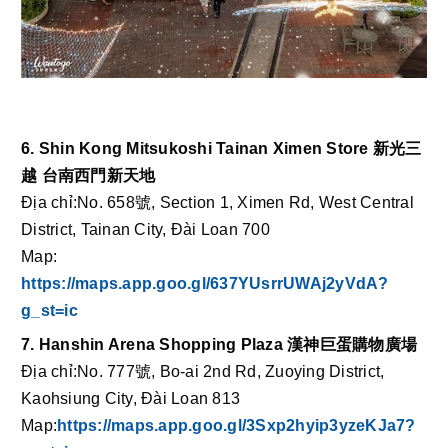
6. Shin Kong Mitsukoshi Tainan Ximen Store 新光三
越 台南西門新天地
Địa chỉ:No. 658號, Section 1, Ximen Rd, West Central 
District, Tainan City, Đài Loan 700
Map: 
https://maps.app.goo.gl/637YUsrrUWAj2yVdA?
g_st=ic
7. Hanshin Arena Shopping Plaza 漢神巨蛋購物廣場
Địa chỉ:No. 777號, Bo-ai 2nd Rd, Zuoying District, 
Kaohsiung City, Đài Loan 813
Map:
https://maps.app.goo.gl/3Sxp2hyip3yzeKJa7?