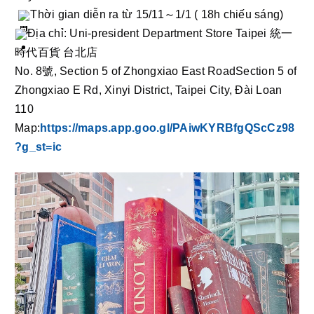
Thời gian diễn ra từ 15/11～1/1 ( 18h chiếu sáng) 
Địa chỉ: Uni-president Department Store Taipei 統一
時代百貨 台北店
No. 8號, Section 5 of Zhongxiao East RoadSection 5 of 
Zhongxiao E Rd, Xinyi District, Taipei City, Đài Loan 
110
Map:
https://maps.app.goo.gl/PAiwKYRBfgQScCz98
?g_st=ic