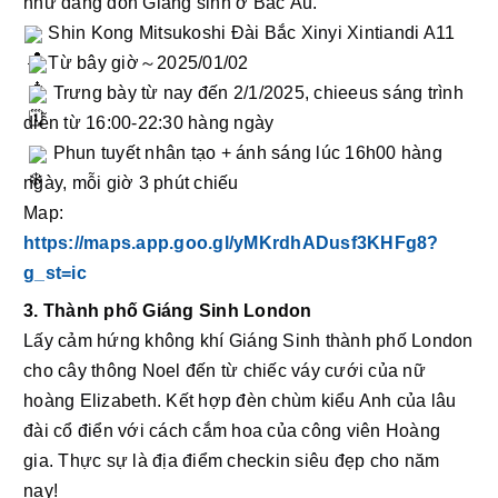
như đang đón Giáng sinh ở Bắc Âu.
 Shin Kong Mitsukoshi Đài Bắc Xinyi Xintiandi A11
Từ bây giờ～2025/01/02
 Trưng bày từ nay đến 2/1/2025, chieeus sáng trình 
diễn từ 16:00-22:30 hàng ngày
 Phun tuyết nhân tạo + ánh sáng lúc 16h00 hàng 
ngày, mỗi giờ 3 phút chiếu
Map: 
https://maps.app.goo.gl/yMKrdhADusf3KHFg8?
g_st=ic
3. Thành phố Giáng Sinh London
Lấy cảm hứng không khí Giáng Sinh thành phố London 
cho cây thông Noel đến từ chiếc váy cưới của nữ 
hoàng Elizabeth. Kết hợp đèn chùm kiểu Anh của lâu 
đài cổ điển với cách cắm hoa của công viên Hoàng 
gia. Thực sự là địa điểm checkin siêu đẹp cho năm 
nay! 