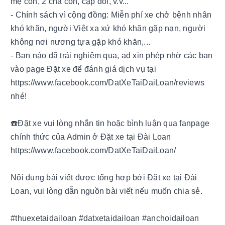
mẹ con, 2 cha con, cặp đôi, v.v...
- Chính sách vì cộng đồng: Miễn phí xe chở bệnh nhân
khó khăn, người Việt xa xứ khó khăn gặp nạn, người
không nơi nương tựa gặp khó khăn,...
- Bạn nào đã trải nghiệm qua, ad xin phép nhờ các bạn
vào page Đặt xe để đánh giá dịch vụ tại
https://www.facebook.com/DatXeTaiDaiLoan/reviews
nhé!
☎️Đặt xe vui lòng nhắn tin hoặc bình luận qua fanpage
chính thức của Admin ở Đặt xe tại Đài Loan
https://www.facebook.com/DatXeTaiDaiLoan/
Nội dung bài viết được tổng hợp bởi Đặt xe tại Đài
Loan, vui lòng dẫn nguồn bài viết nếu muốn chia sẻ.
#thuexetaidailoan #datxetaidailoan #anchoidailoan