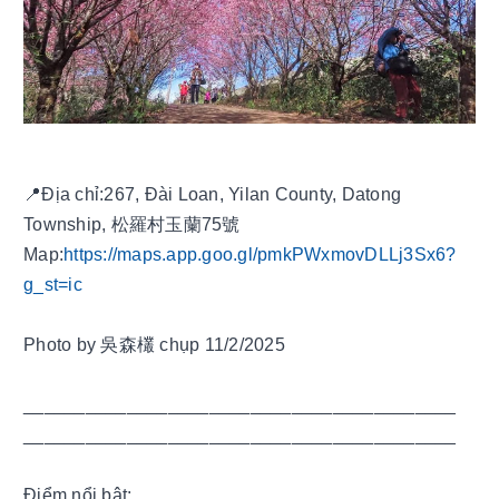
📍Địa chỉ:267, Đài Loan, Yilan County, Datong
Township, 松羅村玉蘭75號
Map:
https://maps.app.goo.gl/pmkPWxmovDLLj3Sx6?
g_st=ic
Photo by 吳森欉 chụp 11/2/2025
__________________________________________
__________________________________________
Điểm nổi bật: