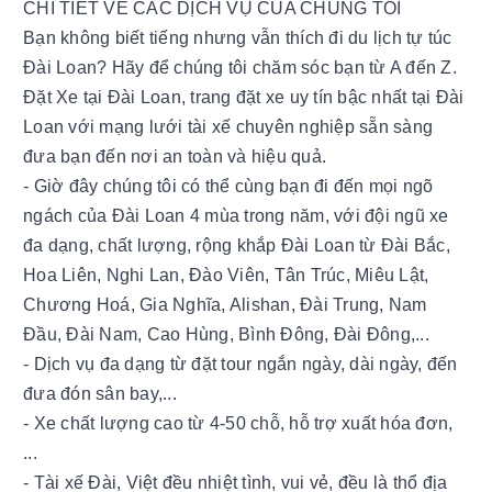
CHI TIẾT VỀ CÁC DỊCH VỤ CỦA CHÚNG TÔI
Bạn không biết tiếng nhưng vẫn thích đi du lịch tự túc
Đài Loan? Hãy để chúng tôi chăm sóc bạn từ A đến Z.
Đặt Xe tại Đài Loan, trang đặt xe uy tín bậc nhất tại Đài
Loan với mạng lưới tài xế chuyên nghiệp sẵn sàng
đưa bạn đến nơi an toàn và hiệu quả.
- Giờ đây chúng tôi có thể cùng bạn đi đến mọi ngõ
ngách của Đài Loan 4 mùa trong năm, với đội ngũ xe
đa dạng, chất lượng, rộng khắp Đài Loan từ Đài Bắc,
Hoa Liên, Nghi Lan, Đào Viên, Tân Trúc, Miêu Lật,
Chương Hoá, Gia Nghĩa, Alishan, Đài Trung, Nam
Đầu, Đài Nam, Cao Hùng, Bình Đông, Đài Đông,...
- Dịch vụ đa dạng từ đặt tour ngắn ngày, dài ngày, đến
đưa đón sân bay,...
- Xe chất lượng cao từ 4-50 chỗ, hỗ trợ xuất hóa đơn,
...
- Tài xế Đài, Việt đều nhiệt tình, vui vẻ, đều là thổ địa