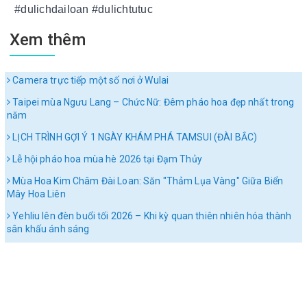
#dulichdailoan #dulichtutuc
Xem thêm
Camera trực tiếp một số nơi ở Wulai
Taipei mùa Ngưu Lang – Chức Nữ: Đêm pháo hoa đẹp nhất trong
năm
LỊCH TRÌNH GỢI Ý 1 NGÀY KHÁM PHÁ TAMSUI (ĐÀI BẮC)
Lễ hội pháo hoa mùa hè 2026 tại Đạm Thủy
Mùa Hoa Kim Châm Đài Loan: Săn "Thảm Lụa Vàng" Giữa Biển
Mây Hoa Liên
Yehliu lên đèn buổi tối 2026 – Khi kỳ quan thiên nhiên hóa thành
sân khấu ánh sáng