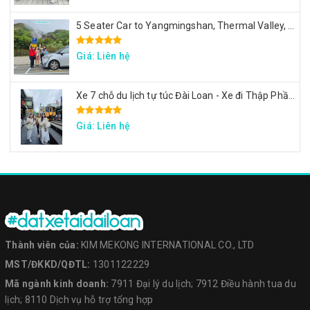
5 Seater Car to Yangmingshan, Thermal Valley, Beitou
Giá: Liên hệ
Xe 7 chỗ du lịch tự túc Đài Loan - Xe đi Thập Phần, Cửu Phần, Cảng sắc màu
Giá: Liên hệ
Thành viên của:
KIM MEKONG INTERNATIONAL CO., LTD
MST/ĐKKD/QĐTL:
1301122229
Mã ngành kinh doanh:
7911 Đại lý du lịch; 7912 Điều hành tua du
lịch; 8110 Dịch vụ hỗ trợ tổng hợp