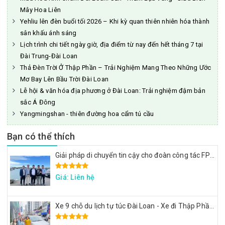
Mây Hoa Liên
Yehliu lên đèn buổi tối 2026 – Khi kỳ quan thiên nhiên hóa thành
sân khấu ánh sáng
Lịch trình chi tiết ngày giờ, địa điểm từ nay đến hết tháng 7 tại
Đài Trung-Đài Loan
Thả Đèn Trời Ở Thập Phần – Trải Nghiệm Mang Theo Những Ước
Mơ Bay Lên Bầu Trời Đài Loan
Lễ hội & văn hóa địa phương ở Đài Loan: Trải nghiệm đậm bản
sắc Á Đông
Yangmingshan - thiên đường hoa cẩm tú cầu
Bạn có thể thích
Giải pháp di chuyển tin cậy cho đoàn công tác FPT: Đặt xe tại Đài Loan
Giá: Liên hệ
Xe 9 chỗ du lịch tự túc Đài Loan - Xe đi Thập Phần, Cửu Phần