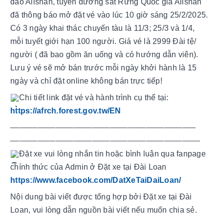
đào Alishan, tuyến đường sắt Rừng Quốc gia Alishan 
đã thông báo mở đặt vé vào lúc 10 giờ sáng 25/2/2025. 
Có 3 ngày khai thác chuyến tàu là 11/3; 25/3 và 1/4, 
mỗi tuyết giới hạn 100 người. Giá vé là 2999 Đài tệ/ 
người ( đã bao gồm ăn uống và có hướng dẫn viên). 
Lưu ý vé sẽ mở bán trước mỗi ngày khởi hành là 15 
ngày và chỉ đặt online không bán trực tiếp! 
Chi tiết link đặt vé và hành trình cụ thể tại: 
https://afrch.forest.gov.tw/EN
_________________________________________
__________________________________________ 
Đặt xe vui lòng nhắn tin hoặc bình luận qua fanpage 
chính thức của Admin ở Đặt xe tại Đài Loan 
https://www.facebook.com/DatXeTaiDaiLoan/
Nội dung bài viết được tổng hợp bởi Đặt xe tại Đài 
Loan, vui lòng dẫn nguồn bài viết nếu muốn chia sẻ.