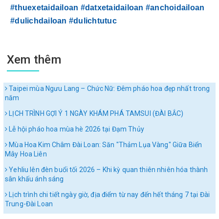
#thuexetaidailoan
#datxetaidailoan
#anchoidailoan
#dulichdailoan
#dulichtutuc
Xem thêm
Taipei mùa Ngưu Lang – Chức Nữ: Đêm pháo hoa đẹp nhất trong
năm
LỊCH TRÌNH GỢI Ý 1 NGÀY KHÁM PHÁ TAMSUI (ĐÀI BẮC)
Lễ hội pháo hoa mùa hè 2026 tại Đạm Thủy
Mùa Hoa Kim Châm Đài Loan: Săn "Thảm Lụa Vàng" Giữa Biển
Mây Hoa Liên
Yehliu lên đèn buổi tối 2026 – Khi kỳ quan thiên nhiên hóa thành
sân khấu ánh sáng
Lịch trình chi tiết ngày giờ, địa điểm từ nay đến hết tháng 7 tại Đài
Trung-Đài Loan