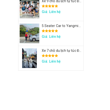
Xe 9 chỗ du lịch tự túc Đài Loan - Xe tham quan 7 ngày theo hành trình yêu cầu
Giá: Liên hệ
5 Seater Car to Yangmingshan, Thermal Valley, Beitou
Giá: Liên hệ
Xe 7 chỗ du lịch tự túc Đài Loan - Xe đi Thập Phần, Cửu Phần, Cảng sắc màu
Giá: Liên hệ