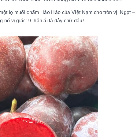
eo một lọ muối chấm Hảo Hảo của Việt Nạm cho tròn vị. Ngọt –
nổ vị giác”! Chân ái là đây chứ đâu!