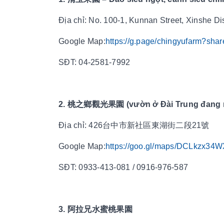
Địa chỉ: No. 100-1, Kunnan Street, Xinshe Di
Google Map:
https://g.page/chingyufarm?shar
SĐT: 04-2581-7992
2. 桃之鄉觀光果園 (vườn ở Đài Trung đang mở
Địa chỉ: 426台中市新社區東湖街二段21號
Google Map:
https://goo.gl/maps/DCLkzx3
SĐT: 0933-413-081 / 0916-976-587
3. 阿拉兄水蜜桃果園