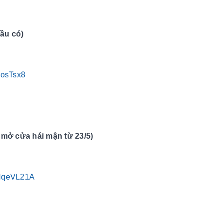
ầu có)
kosTsx8
mở cửa hái mận từ 23/5)
dNqeVL21A