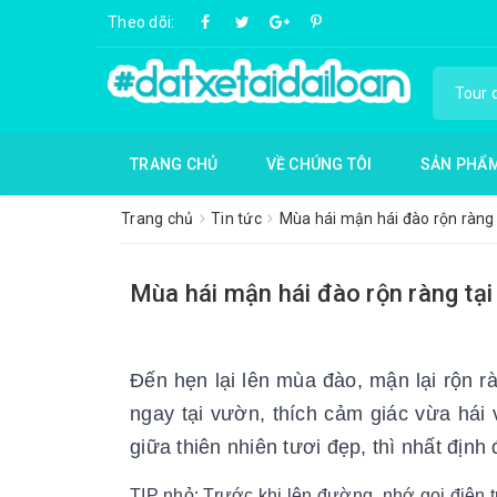
Theo dõi:
TRANG CHỦ
VỀ CHÚNG TÔI
SẢN PHẨ
Trang chủ
Tin tức
Mùa hái mận hái đào rộn ràng 
Mùa hái mận hái đào rộn ràng tại
Đến hẹn lại lên mùa đào, mận lại rộn r
ngay tại vườn, thích cảm giác vừa hái
giữa thiên nhiên tươi đẹp, thì nhất định
TIP nhỏ: Trước khi lên đường, nhớ gọi điện