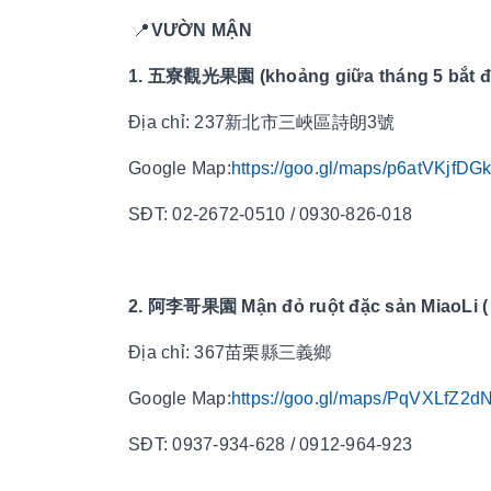
📍
VƯỜN MẬN
1. 五寮觀光果園 (khoảng giữa tháng 5 bắt đ
Địa chỉ: 237新北市三峽區詩朗3號
Google Map:
https://goo.gl/maps/p6atVKjfDG
SĐT: 02-2672-0510 / 0930-826-018
2. 阿李哥果園 Mận đỏ ruột đặc sản MiaoLi ( 
Địa chỉ: 367苗栗縣三義鄉
Google Map:
https://goo.gl/maps/PqVXLfZ2
SĐT: 0937-934-628 / 0912-964-923