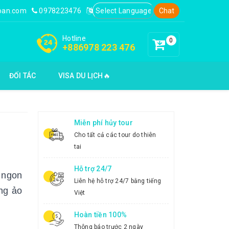
loan.com
0978223476
Chat
Hotline
0
+886978 223 476
ĐỐI TÁC
VISA DU LỊCH🔥
Miễn phí hủy tour
Cho tất cả các tour do thiên
tai
Hỗ trợ 24/7
i ngon
Liên hệ hỗ trợ 24/7 bằng tiếng
ng ảo
Việt
Hoàn tiền 100%
Thông báo trước 2 ngày