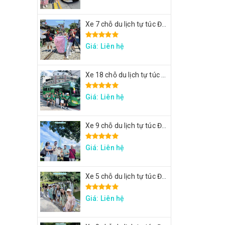
Xe 7 chỗ du lịch tự túc Đài Loan - Xe đi Thập Phần, Cửu Phần
Giá: Liên hệ
Xe 18 chỗ du lịch tự túc Đài Loan - Xe đi Đài Trung
Giá: Liên hệ
Xe 9 chỗ du lịch tự túc Đài Loan - Xe đi Taipei 101, lâu đài Mr. Brown, ngắm đảo Rùa Nghi Lan
Giá: Liên hệ
Xe 5 chỗ du lịch tự túc Đài Loan - Xe đi Thập Phần, Cửu Phần
Giá: Liên hệ