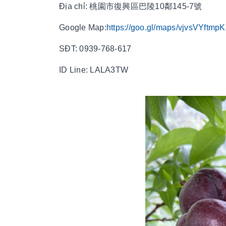
Địa chỉ: 桃園市復興區巴陵10鄰145-7號
Google Map:
https://goo.gl/maps/vjvsVYftmp
SĐT: 0939-768-617
ID Line: LALA3TW