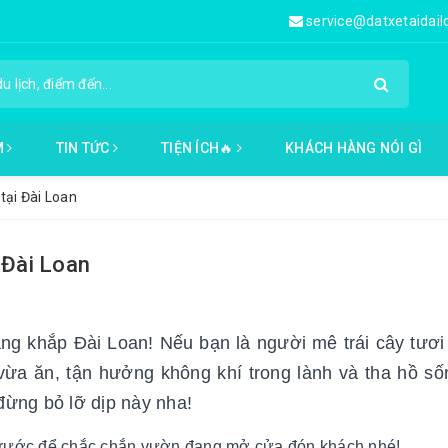
service@datxetaidai
M
TIN TỨC
TIỆN ÍCH🔥
KHÁCH HÀNG NÓI GÌ
tại Đài Loan
 Đài Loan
àng khắp Đài Loan! Nếu bạn là người mê trái cây tươ
 vừa ăn, tận hưởng không khí trong lành và tha hồ số
 đừng bỏ lỡ dịp này nha!
 trước để chắc chắn vườn đang mở cửa đón khách nhé!