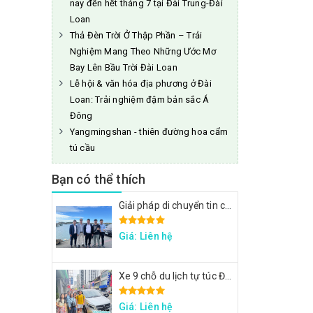
nay đến hết tháng 7 tại Đài Trung-Đài
Loan
Thả Đèn Trời Ở Thập Phần – Trải
Nghiệm Mang Theo Những Ước Mơ
Bay Lên Bầu Trời Đài Loan
Lễ hội & văn hóa địa phương ở Đài
Loan: Trải nghiệm đậm bản sắc Á
Đông
Yangmingshan - thiên đường hoa cẩm
tú cầu
Bạn có thể thích
Giải pháp di chuyển tin cậy cho đoàn công tác FPT: Đặt xe tại Đài Loan
Giá: Liên hệ
Xe 9 chỗ du lịch tự túc Đài Loan - Xe đi Thập Phần, Cửu Phần
Giá: Liên hệ