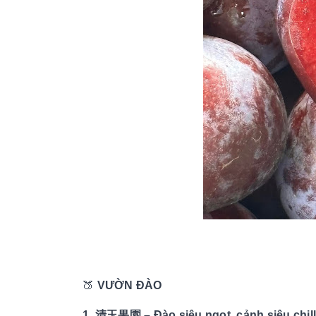
🍑
VƯỜN ĐÀO
1. 清玉果園 – Đào siêu ngọt, cảnh siêu chi