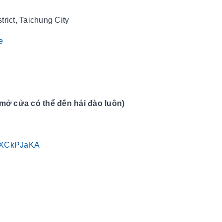
strict, Taichung City
e
 cửa có thể đến hái đào luôn)
4WXCkPJaKA