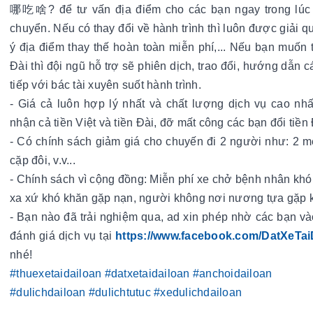
哪吃啥? để tư vấn địa điểm cho các bạn ngay trong lúc 
chuyển. Nếu có thay đổi về hành trình thì luôn được giải quy
ý địa điểm thay thế hoàn toàn miễn phí,... Nếu bạn muốn tr
Đài thì đội ngũ hỗ trợ sẽ phiên dịch, trao đổi, hướng dẫn c
tiếp với bác tài xuyên suốt hành trình.
- Giá cả luôn hợp lý nhất và chất lượng dịch vụ cao nhất
nhận cả tiền Việt và tiền Đài, đỡ mất công các bạn đổi tiền
- Có chính sách giảm giá cho chuyến đi 2 người như: 2 mẹ
cặp đôi, v.v...
- Chính sách vì cộng đồng: Miễn phí xe chở bệnh nhân khó 
xa xứ khó khăn gặp nạn, người không nơi nương tựa gặp k
- Bạn nào đã trải nghiệm qua, ad xin phép nhờ các bạn và
đánh giá dịch vụ tại 
https://www.facebook.com/DatXeTai
nhé!
#thuexetaidailoan
#datxetaidailoan
#anchoidailoan
#dulichdailoan
#dulichtutuc
#xedulichdailoan