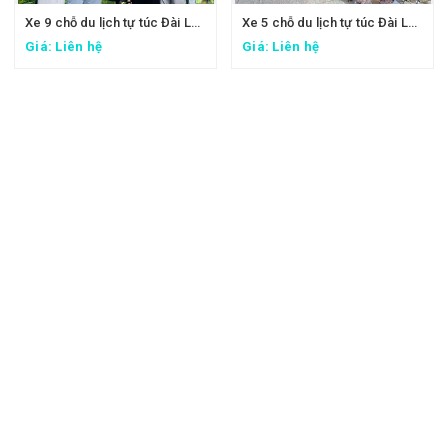
Xe 9 chỗ du lịch tự túc Đài Loan - Xe đi Taipei 101, lâu đài Mr. Brown, ngắm đảo Rùa Nghi Lan
Xe 5 chỗ du lịch tự túc Đài Loan - Xe đi Thập Phần, Cửu Phần
Giá: Liên hệ
Giá: Liên hệ