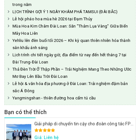
trong năm
LỊCH TRÌNH GỢI Ý 1 NGÀY KHÁM PHÁ TAMSUI (ĐÀI BẮC)
Lễ hội pháo hoa mùa hè 2026 tại Đạm Thủy
Mùa Hoa Kim Châm Đài Loan: Săn "Thảm Lụa Vàng" Giữa Biển
Mây Hoa Liên
Yehliu lên đèn buổi tối 2026 – Khi kỳ quan thiên nhiên hóa thành
sân khấu ánh sáng
Lịch trình chi tiết ngày giờ, địa điểm từ nay đến hết tháng 7 tại
Đài Trung-Đài Loan
Thả Đèn Trời Ở Thập Phần – Trải Nghiệm Mang Theo Những Ước
Mơ Bay Lên Bầu Trời Đài Loan
Lễ hội & văn hóa địa phương ở Đài Loan: Trải nghiệm đậm bản
sắc Á Đông
Yangmingshan - thiên đường hoa cẩm tú cầu
Bạn có thể thích
Giải pháp di chuyển tin cậy cho đoàn công tác FPT: Đặt xe tại Đài Loan
Giá: Liên hệ