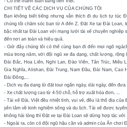
- Có thể thanh toán bằng tiền Việt.
CHI TIẾT VỀ CÁC DỊCH VỤ CỦA CHÚNG TÔI
Bạn không biết tiếng nhưng vẫn thích đi du lịch tự túc 
chúng tôi chăm sóc bạn từ A đến Z. Đặt Xe tại Đài Loan, tr
bậc nhất tại Đài Loan với mạng lưới tài xế chuyên nghiệp 
đến nơi an toàn và hiệu quả.
- Giờ đây chúng tôi có thể cùng bạn đi đến mọi ngõ ngác
mùa trong năm, với đội ngũ xe đa dạng, chất lượng, rộng 
Đài Bắc, Hoa Liên, Nghi Lan, Đào Viên, Tân Trúc, Miêu L
Gia Nghĩa, Alishan, Đài Trung, Nam Đầu, Đài Nam, Cao H
Đài Đông,...
- Dịch vụ đa dạng từ đặt tour ngắn ngày, dài ngày, đến đưa 
- Xe chất lượng cao từ 4-50 chỗ, hỗ trợ xuất hóa đơn, ...
- Tài xế Đài, Việt đều nhiệt tình, vui vẻ, đều là thổ địa của
yên tâm về kinh nghiệm sống và du lịch. Tài xế được tuyển
không hài lòng thì Đặt xe tại Đài Loan sẽ dừng hợp tác với 
- Ngoài ra, còn có đội ngũ hậu cần và admin của Ăn chơi