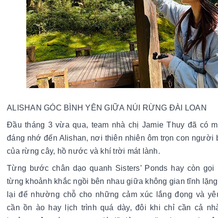
ALISHAN GÓC BÌNH YÊN GIỮA NÚI RỪNG ĐÀI LOAN
Đầu tháng 3 vừa qua, team nhà chị Jamie Thuy đã có một
đáng nhớ đến Alishan, nơi thiên nhiên ôm trọn con người 
của rừng cây, hồ nước và khí trời mát lành.
Từng bước chân dạo quanh Sisters’ Ponds hay còn gọi 
từng khoảnh khắc ngồi bên nhau giữa không gian tĩnh lặng,
lại để nhường chỗ cho những cảm xúc lắng đọng và yê
cần ồn ào hay lịch trình quá dày, đôi khi 
chỉ cần cả nhà