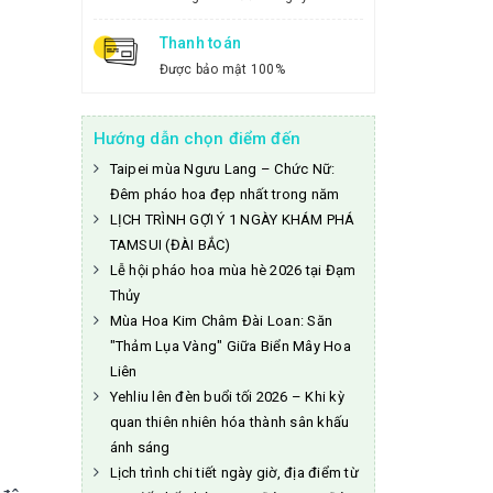
Thanh toán
Được bảo mật 100%
Hướng dẫn chọn điểm đến
Taipei mùa Ngưu Lang – Chức Nữ:
Đêm pháo hoa đẹp nhất trong năm
LỊCH TRÌNH GỢI Ý 1 NGÀY KHÁM PHÁ
TAMSUI (ĐÀI BẮC)
Lễ hội pháo hoa mùa hè 2026 tại Đạm
Thủy
Mùa Hoa Kim Châm Đài Loan: Săn
"Thảm Lụa Vàng" Giữa Biển Mây Hoa
Liên
Yehliu lên đèn buổi tối 2026 – Khi kỳ
quan thiên nhiên hóa thành sân khấu
ánh sáng
Lịch trình chi tiết ngày giờ, địa điểm từ