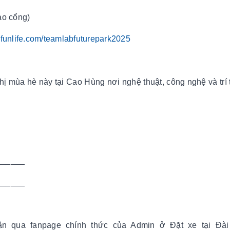
ào cổng)
funlife.com/teamlabfuturepark2025
hị mùa hè này tại Cao Hùng nơi nghệ thuật, công nghệ và trí
______
______
uận qua fanpage chính thức của Admin ở Đặt xe tại Đà