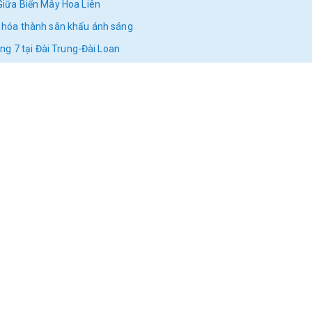
iữa Biển Mây Hoa Liên
ên hóa thành sân khấu ánh sáng
háng 7 tại Đài Trung-Đài Loan