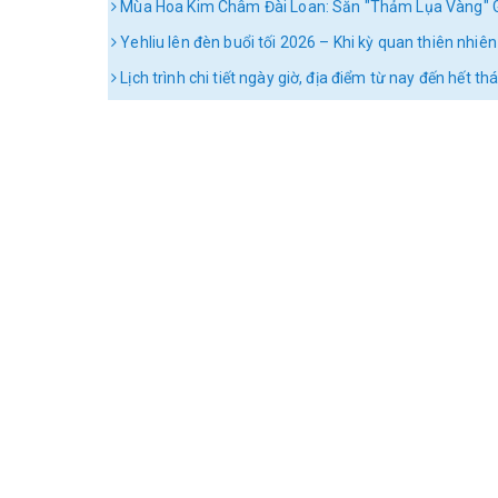
Mùa Hoa Kim Châm Đài Loan: Săn "Thảm Lụa Vàng" G
Yehliu lên đèn buổi tối 2026 – Khi kỳ quan thiên nhi
Lịch trình chi tiết ngày giờ, địa điểm từ nay đến hết t