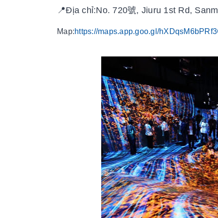
📍Địa chỉ:No. 720號, Jiuru 1st Rd, Sanmi
Map:
https://maps.app.goo.gl/hXDqsM6bPRf