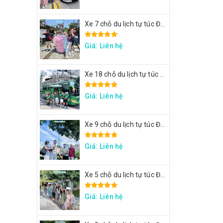
Xe 7 chỗ du lịch tự túc Đài Loan - Xe đi Thập Phần, Cửu Phần
Giá: Liên hệ
Xe 18 chỗ du lịch tự túc Đài Loan - Xe đi Đài Trung
Giá: Liên hệ
Xe 9 chỗ du lịch tự túc Đài Loan - Xe đi Taipei 101, lâu đài Mr. Brown, ngắm đảo Rùa Nghi Lan
Giá: Liên hệ
Xe 5 chỗ du lịch tự túc Đài Loan - Xe đi Thập Phần, Cửu Phần
Giá: Liên hệ