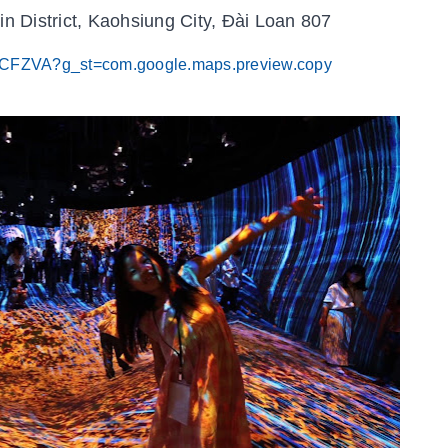
n District, Kaohsiung City, Đài Loan 807
3CFZVA?g_st=com.google.maps.preview.copy