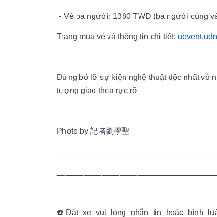
• Vé ba người: 1380 TWD (ba người cùng v
Trang mua vé và thông tin chi tiết:
uevent.udn
Đừng bỏ lỡ sự kiện nghệ thuật độc nhất vô n
tượng giao thoa rực rỡ!
Photo by 記者劉學聖
___________________________________
___________________________________
☎️Đặt xe vui lòng nhắn tin hoặc bình l