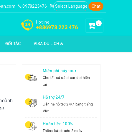
loan.com
0978223476
Chat
Hotline
0
+886978 223 476
ĐỐI TÁC
VISA DU LỊCH🔥
Miễn phí hủy tour
Cho tất cả các tour do thiên
tai
Hỗ trợ 24/7
 hoành
Liên hệ hỗ trợ 24/7 bằng tiếng
5!
Việt
Hoàn tiền 100%
Thông báo trước 2 ngày