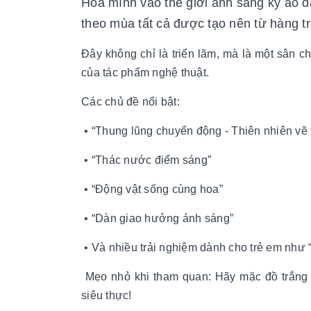
Hòa mình vào thế giới ánh sáng kỳ ảo đ
theo mùa tất cả được tạo nên từ hàng t
Đây không chỉ là triển lãm, mà là một sân 
của tác phẩm nghệ thuật.
Các chủ đề nổi bật:
• “Thung lũng chuyển động - Thiên nhiên vẽ 
• “Thác nước điểm sáng”
• “Động vật sống cùng hoa”
• “Dàn giao hưởng ánh sáng”
• Và nhiều trải nghiệm dành cho trẻ em như 
Mẹo nhỏ khi tham quan: Hãy mặc đồ trắng
siêu thực!