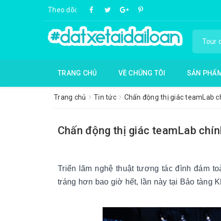
Theo dõi:
TRANG CHỦ
VỀ CHÚNG TÔI
SẢN PHẨ
Trang chủ
Tin tức
Chấn động thị giác teamLab c
Chấn động thị giác teamLab chí
Triển lãm nghệ thuật tương tác đình đám t
tráng hơn bao giờ hết, lần này tại Bảo tàng