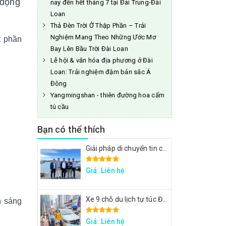
 động
nay đến hết tháng 7 tại Đài Trung-Đài
Loan
Thả Đèn Trời Ở Thập Phần – Trải
Nghiệm Mang Theo Những Ước Mơ
t phần
Bay Lên Bầu Trời Đài Loan
Lễ hội & văn hóa địa phương ở Đài
Loan: Trải nghiệm đậm bản sắc Á
Đông
Yangmingshan - thiên đường hoa cẩm
tú cầu
Bạn có thể thích
Giải pháp di chuyển tin cậy cho đoàn công tác FPT: Đặt xe tại Đài Loan
Giá: Liên hệ
Xe 9 chỗ du lịch tự túc Đài Loan - Xe đi Thập Phần, Cửu Phần
h sáng
Giá: Liên hệ