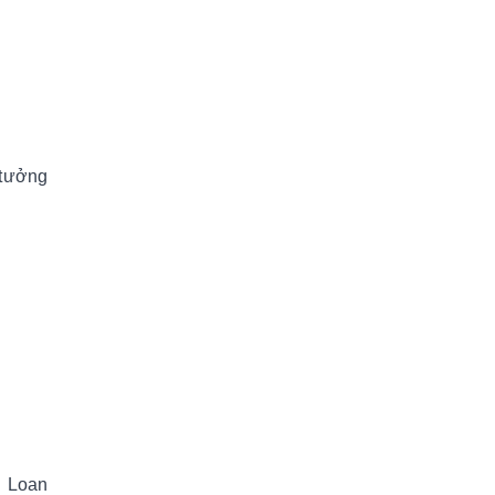
 tưởng
i Loan