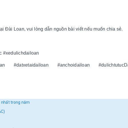
ại Đài Loan, vui lòng dẫn nguồn bài viết nếu muốn chia sẻ.
uc #xedulichdailoan
iloan #datxetaidailoan #anchoidailoan #dulichtutucDa
 nhất trong năm
ẮC)