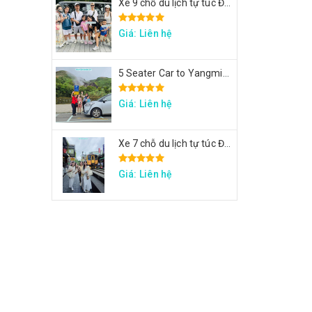
Xe 9 chỗ du lịch tự túc Đài Loan - Xe tham quan 7 ngày theo hành trình yêu cầu
Giá: Liên hệ
5 Seater Car to Yangmingshan, Thermal Valley, Beitou
Giá: Liên hệ
Xe 7 chỗ du lịch tự túc Đài Loan - Xe đi Thập Phần, Cửu Phần, Cảng sắc màu
Giá: Liên hệ