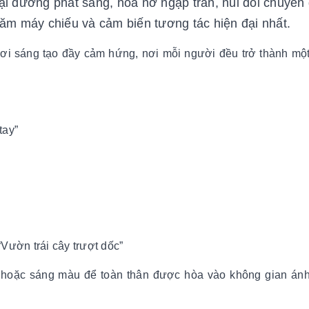
ại dương phát sáng, hoa nở ngập tràn, núi đồi chuyển
răm máy chiếu và cảm biến tương tác hiện đại nhất.
chơi sáng tạo đầy cảm hứng, nơi mỗi người đều trở thành mộ
tay”
“Vườn trái cây trượt dốc”
 hoặc sáng màu để toàn thân được hòa vào không gian án