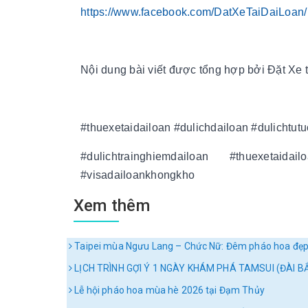
https://www.facebook.com/DatXeTaiDaiLoan/
Nội dung bài viết được tổng hợp bởi Đặt Xe t
#thuexetaidailoan #dulichdailoan #dulichtut
#dulichtrainghiemdailoan #thuexetaida
#visadailoankhongkho
Xem thêm
Taipei mùa Ngưu Lang – Chức Nữ: Đêm pháo hoa đẹp
LỊCH TRÌNH GỢI Ý 1 NGÀY KHÁM PHÁ TAMSUI (ĐÀI B
Lễ hội pháo hoa mùa hè 2026 tại Đạm Thủy