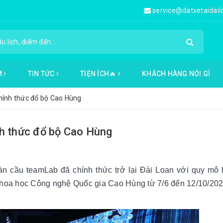
service@datxetaidai
M
TIN TỨC
TIỆN ÍCH🔥
KHÁCH HÀNG NÓI GÌ
hính thức đổ bộ Cao Hùng
nh thức đổ bộ Cao Hùng
oàn cầu teamLab đã chính thức trở lại Đài Loan với quy mô
 Khoa học Công nghệ Quốc gia Cao Hùng từ 7/6 đến 12/10/202