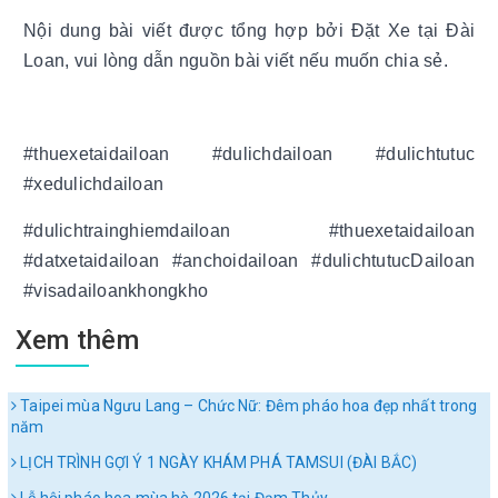
Nội dung bài viết được tổng hợp bởi Đặt Xe tại Đài
Loan, vui lòng dẫn nguồn bài viết nếu muốn chia sẻ.
#thuexetaidailoan #dulichdailoan #dulichtutuc
#xedulichdailoan
#dulichtrainghiemdailoan #thuexetaidailoan
#datxetaidailoan #anchoidailoan #dulichtutucDailoan
#visadailoankhongkho
Xem thêm
Taipei mùa Ngưu Lang – Chức Nữ: Đêm pháo hoa đẹp nhất trong
năm
LỊCH TRÌNH GỢI Ý 1 NGÀY KHÁM PHÁ TAMSUI (ĐÀI BẮC)
Lễ hội pháo hoa mùa hè 2026 tại Đạm Thủy