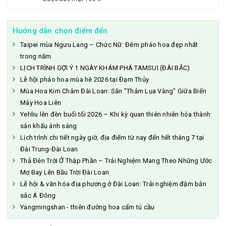
Hướng dẫn chọn điểm đến
Taipei mùa Ngưu Lang – Chức Nữ: Đêm pháo hoa đẹp nhất
trong năm
LỊCH TRÌNH GỢI Ý 1 NGÀY KHÁM PHÁ TAMSUI (ĐÀI BẮC)
Lễ hội pháo hoa mùa hè 2026 tại Đạm Thủy
Mùa Hoa Kim Châm Đài Loan: Săn "Thảm Lụa Vàng" Giữa Biển
Mây Hoa Liên
Yehliu lên đèn buổi tối 2026 – Khi kỳ quan thiên nhiên hóa thành
sân khấu ánh sáng
Lịch trình chi tiết ngày giờ, địa điểm từ nay đến hết tháng 7 tại
Đài Trung-Đài Loan
Thả Đèn Trời Ở Thập Phần – Trải Nghiệm Mang Theo Những Ước
Mơ Bay Lên Bầu Trời Đài Loan
Lễ hội & văn hóa địa phương ở Đài Loan: Trải nghiệm đậm bản
sắc Á Đông
Yangmingshan - thiên đường hoa cẩm tú cầu