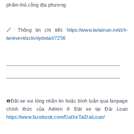
phẩm thủ công địa phương
🔗 Thông tin chi tiết:
https://www.twtainan.net/zh-
tw/event/activitydetail/7256
_________________________________________
_________________________________________
☎️Đặt xe vui lòng nhắn tin hoặc bình luận qua fanpage
chính thức của Admin ở Đặt xe tại Đài Loan
https://www.facebook.com/DatXeTaiDaiLoan/