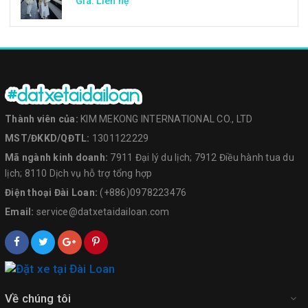
Giá: Liên hệ
Thành viên của:
KIM MEKONG INTERNATIONAL CO., LTD
MST/ĐKKD/QĐTL:
1301122229
Mã ngành kinh doanh:
7911 Đại lý du lịch; 7912 Điều hành tua du
lịch; 8110 Dịch vụ hỗ trợ tổng hợp
Điện thoại Đài Loan:
(+886)0978223476
Email:
service@datxetaidailoan.com
Về chúng tôi