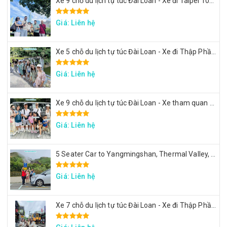
Xe 9 chỗ du lịch tự túc Đài Loan - Xe đi Taipei 101, lâu đài Mr. Brown, ngắm đảo Rùa Nghi Lan
Giá: Liên hệ
Xe 5 chỗ du lịch tự túc Đài Loan - Xe đi Thập Phần, Cửu Phần
Giá: Liên hệ
Xe 9 chỗ du lịch tự túc Đài Loan - Xe tham quan 7 ngày theo hành trình yêu cầu
Giá: Liên hệ
5 Seater Car to Yangmingshan, Thermal Valley, Beitou
Giá: Liên hệ
Xe 7 chỗ du lịch tự túc Đài Loan - Xe đi Thập Phần, Cửu Phần, Cảng sắc màu