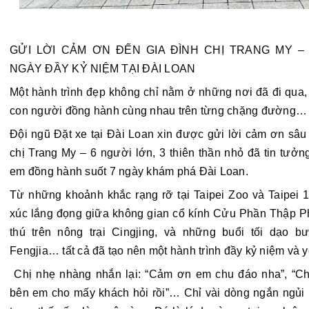
GỬI LỜI CẢM ƠN ĐẾN GIA ĐÌNH CHỊ TRANG MY – 
NGÀY ĐẦY KỶ NIỆM TẠI ĐÀI LOAN 
Một hành trình đẹp không chỉ nằm ở những nơi đã đi qua,
con người đồng hành cùng nhau trên từng chặng đường…
Đội ngũ Đặt xe tại Đài Loan xin được gửi lời cảm ơn sâu 
chị Trang My – 6 người lớn, 3 thiên thần nhỏ đã tin tưởn
em đồng hành suốt 7 ngày khám phá Đài Loan.
Từ 
những khoảnh khắc rạng rỡ tại Taipei Zoo và Taipei 
xúc lắng đọng giữa không gian cổ kính Cửu Phần Thập Phầ
thú trên nông trại Cingjing, và những buổi tối dạo b
Fengjia… tất cả đã tạo nên một hành trình đầy kỷ niệm và 
 Chị nhẹ nhàng nhắn lại: “Cảm ơn em chu đáo nha”, “Chị cũng giới thiệu 
bên em cho mấy khách hỏi rồi”… Chỉ vài dòng ngắn ngủi 