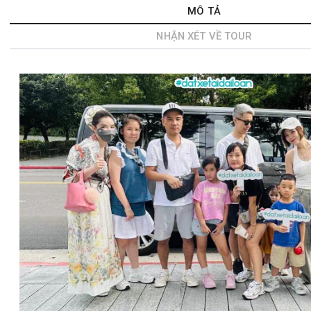
MÔ TẢ
NHẬN XÉT VỀ TOUR