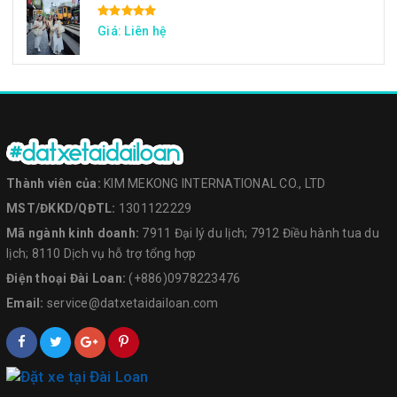
Giá: Liên hệ
Thành viên của:
KIM MEKONG INTERNATIONAL CO., LTD
MST/ĐKKD/QĐTL:
1301122229
Mã ngành kinh doanh:
7911 Đại lý du lịch; 7912 Điều hành tua du
lịch; 8110 Dịch vụ hỗ trợ tổng hợp
Điện thoại Đài Loan:
(+886)0978223476
Email:
service@datxetaidailoan.com