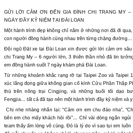
GỬI LỜI CẢM ƠN ĐẾN GIA ĐÌNH CHỊ TRANG MY – 
NGÀY ĐẦY KỶ NIỆM TẠI ĐÀI LOAN 
Một hành trình đẹp không chỉ nằm ở những nơi đã đi qua,
con người đồng hành cùng nhau trên từng chặng đường…
Đội ngũ Đặt xe tại Đài Loan xin được gửi lời cảm ơn sâu 
chị Trang My – 6 người lớn, 3 thiên thần nhỏ đã tin tưởn
em đồng hành suốt 7 ngày khám phá Đài Loan.
Từ 
những khoảnh khắc rạng rỡ tại Taipei Zoo và Taipei 
xúc lắng đọng giữa không gian cổ kính Cửu Phần Thập Phầ
thú trên nông trại Cingjing, và những buổi tối dạo b
Fengjia… tất cả đã tạo nên một hành trình đầy kỷ niệm và 
 Chị nhẹ nhàng nhắn lại: “Cảm ơn em chu đáo nha”, “Chị cũng giới thiệu 
bên em cho mấy khách hỏi rồi”… Chỉ vài dòng ngắn ngủi 
team thấy ấm lòng vô cùng. Đó là lý do vì sao tụi em luôn 