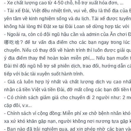
- Xe chất lượng cao từ 4-50 chỗ, hỗ trợ xuất hóa đơn, ...
- Tài xế Đài, Việt đều nhiệt tình, vui vẻ, đều là thổ địa của
yên tâm về kinh nghiệm sống và du lịch. Tài xế được tuyển
không hài lòng thì Đặt xe tại Đài Loan sẽ dừng hợp tác với 
- Ngoài ra, còn có đội ngũ hậu cần và admin của Ăn chơi
哪吃啥? để tư vấn địa điểm cho các bạn ngay trong lúc 
chuyển. Nếu có thay đổi về hành trình thì luôn được giải quy
ý địa điểm thay thế hoàn toàn miễn phí,... Nếu bạn muốn tr
Đài thì đội ngũ hỗ trợ sẽ phiên dịch, trao đổi, hướng dẫn c
tiếp với bác tài xuyên suốt hành trình.
- Giá cả luôn hợp lý nhất và chất lượng dịch vụ cao nhất
nhận cả tiền Việt và tiền Đài, đỡ mất công các bạn đổi tiền
- Có chính sách giảm giá cho chuyến đi 2 người như: 2 mẹ
cặp đôi, v.v...
- Chính sách vì cộng đồng: Miễn phí xe chở bệnh nhân khó 
xa xứ khó khăn gặp nạn, người không nơi nương tựa gặp k
- Bạn nào đã trải nghiệm qua, ad xin phép nhờ các bạn và