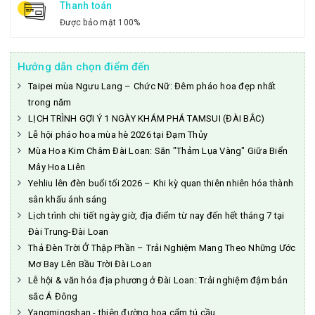
Thanh toán
Được bảo mật 100%
Hướng dẫn chọn điểm đến
Taipei mùa Ngưu Lang – Chức Nữ: Đêm pháo hoa đẹp nhất
trong năm
LỊCH TRÌNH GỢI Ý 1 NGÀY KHÁM PHÁ TAMSUI (ĐÀI BẮC)
Lễ hội pháo hoa mùa hè 2026 tại Đạm Thủy
Mùa Hoa Kim Châm Đài Loan: Săn "Thảm Lụa Vàng" Giữa Biển
Mây Hoa Liên
Yehliu lên đèn buổi tối 2026 – Khi kỳ quan thiên nhiên hóa thành
sân khấu ánh sáng
Lịch trình chi tiết ngày giờ, địa điểm từ nay đến hết tháng 7 tại
Đài Trung-Đài Loan
Thả Đèn Trời Ở Thập Phần – Trải Nghiệm Mang Theo Những Ước
Mơ Bay Lên Bầu Trời Đài Loan
Lễ hội & văn hóa địa phương ở Đài Loan: Trải nghiệm đậm bản
sắc Á Đông
Yangmingshan - thiên đường hoa cẩm tú cầu