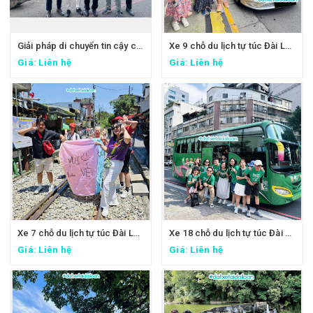
Giải pháp di chuyển tin cậy cho đoàn công tác FPT: Đặt xe tại Đài Loan
Xe 9 chỗ du lịch tự túc Đài Loan - Xe đi Thập Phần, Cửu Phần
Giá: Liên hệ
Giá: Liên hệ
Xe 7 chỗ du lịch tự túc Đài Loan - Xe đi Thập Phần, Cửu Phần
Xe 18 chỗ du lịch tự túc Đài Loan - Xe đi Đài Trung
Giá: Liên hệ
Giá: Liên hệ