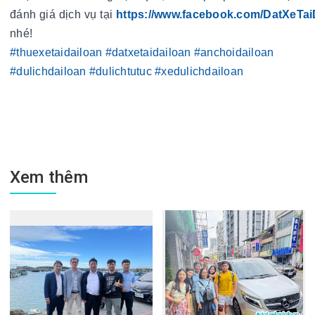
đánh giá dịch vụ tại 
https://www.facebook.com/DatXeTai
nhé!
#thuexetaidailoan
#datxetaidailoan
#anchoidailoan
#dulichdailoan
#dulichtutuc
#xedulichdailoan
Xem thêm