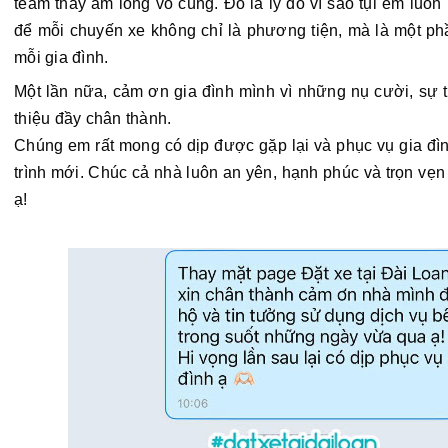
team thấy ấm lòng vô cùng. Đó là lý do vì sao tụi em luôn 
để mỗi chuyến xe không chỉ là phương tiện, mà là một ph
mỗi gia đình.
Một lần nữa, cảm ơn gia đình mình vì những nụ cười, sự ti
thiệu đầy chân thành.
Chúng em rất mong có dịp được gặp lại và phục vụ gia đìn
trình mới. Chúc cả nhà luôn an yên, hạnh phúc và trọn vẹn
ạ! 