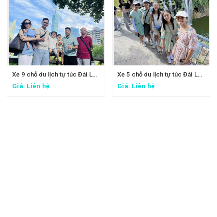
Xe 9 chỗ du lịch tự túc Đài Loan - Xe đi Taipei 101, lâu đài Mr. Brown, ngắm đảo Rùa Nghi Lan
Xe 5 chỗ du lịch tự túc Đài Loan - Xe đi Thập Phần, Cửu Phần
Giá: Liên hệ
Giá: Liên hệ