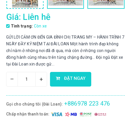
Giá: Liên hệ
Tình trạng:
Còn xe
GỬI LỜI CẢM ƠN ĐẾN GIA ĐÌNH CHỊ TRANG MY – HÀNH TRÌNH 7
NGÀY ĐẦY KỶ NIỆM TẠI ĐÀI LOAN Một hành trình đẹp không
chỉ nằm ở những nơi đã đi qua, mà còn ở những con người
đồng hành cùng nhau trên từng chặng đường… Đội ngũ Đặt xe
tại Đài Loan xin được gử...
–
+
ĐẶT NGAY
+886978 223 476
Gọi cho chúng tôi (Đài Loan):
Chấp nhận thanh toán: