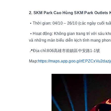
2. SKM Park Cao Hùng SKM Park Outle
• Thời gian: 04/10 – 26/10 (các ngày cuối tuầ
• Hoạt động: Không gian trang trí với sáu kh
và những màn biểu diễn kịch tính mang phong
📍Địa chỉ:806高雄市前鎮區中安路1-1號
Map:
https://maps.app.goo.gl/rEPZCxVu2daz