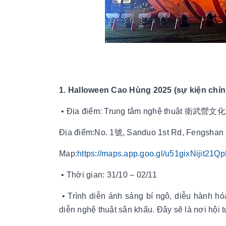
1. Halloween Cao Hùng 2025 (sự kiện chín
• Địa điểm: Trung tâm nghệ thuật 衛武營文化藝
Địa điểm:No. 1號, Sanduo 1st Rd, Fengshan D
Map:
https://maps.app.goo.gl/u51gixNijit21
• Thời gian: 31/10 – 02/11
• Trình diễn ánh sáng bí ngô, diễu hành hó
diễn nghệ thuật sân khấu. Đây sẽ là nơi hội t