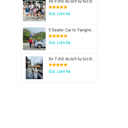
Xe 9 chỗ du lịch tự túc Đài Loan - Xe tham quan 7 ngày theo hành trình yêu cầu
Giá: Liên hệ
5 Seater Car to Yangmingshan, Thermal Valley, Beitou
Giá: Liên hệ
Xe 7 chỗ du lịch tự túc Đài Loan - Xe đi Thập Phần, Cửu Phần, Cảng sắc màu
Giá: Liên hệ