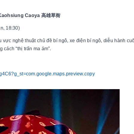
ts Kaohsiung Caoya 高雄草衙
n, 18:30)
u vực nghệ thuật chủ đề bí ngô, xe điện bí ngô, diễu hành cuố
 cách “thị trấn ma ám”.
jg4C6?g_st=com.google.maps.preview.copy