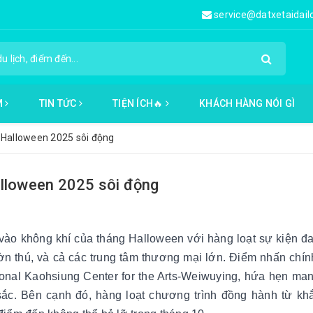
service@datxetaidai
M
TIN TỨC
TIỆN ÍCH🔥
KHÁCH HÀNG NÓI GÌ
 Halloween 2025 sôi động
alloween 2025 sôi động
ào không khí của tháng Halloween với hàng loạt sự kiện đ
ờn thú, và cả các trung tâm thương mại lớn. Điểm nhấn chính
ional Kaohsiung Center for the Arts-Weiwuying, hứa hẹn ma
 sắc. Bên cạnh đó, hàng loạt chương trình đồng hành từ kh