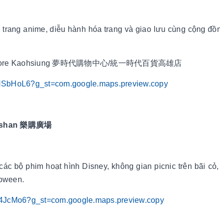
ời trang anime, diễu hành hóa trang và giao lưu cùng cộng đồ
 Dept. Store Kaohsiung 夢時代購物中心/統一時代百貨高雄店
NSbHoL6?g_st=com.google.maps.preview.copy
ngshan 樂購廣場
ác bộ phim hoạt hình Disney, không gian picnic trên bãi cỏ, 
loween.
4JcMo6?g_st=com.google.maps.preview.copy