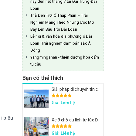
nay đến hết tháng 7 tại Đài Trung-Đài
Loan
Thả Đèn Trời Ở Thập Phần – Trải
Nghiệm Mang Theo Những Ước Mơ
Bay Lên Bầu Trời Đài Loan
Lễ hội & văn hóa địa phương ở Đài
Loan: Trải nghiệm đậm bản sắc Á
Đông
Yangmingshan - thiên đường hoa cẩm
tú cầu
Bạn có thể thích
Giải pháp di chuyển tin cậy cho đoàn công tác FPT: Đặt xe tại Đài Loan
Giá: Liên hệ
i biểu
Xe 9 chỗ du lịch tự túc Đài Loan - Xe đi Thập Phần, Cửu Phần
Giá: Liên hệ