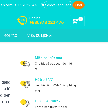
loan.com
0978223476
Chat
Hotline
0
+886978 223 476
ĐỐI TÁC
VISA DU LỊCH🔥
Miễn phí hủy tour
Cho tất cả các tour do thiên
tai
Hỗ trợ 24/7
a dạng
Liên hệ hỗ trợ 24/7 bằng tiếng
 là lễ
Việt
ng đến
Hoàn tiền 100%
ắp nơi
Thông báo trước 2 ngày