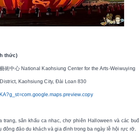
h thức)
術中心 National Kaohsiung Center for the Arts-Weiwuying
istrict, Kaohsiung City, Đài Loan 830
QpKA?g_st=com.google.maps.preview.copy
a trang, sân khấu ca nhạc, chợ phiên Halloween và các buổ
ụ đông đảo du khách và gia đình trong ba ngày lễ hội rực rỡ.