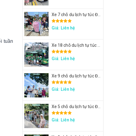
Xe 7 chỗ du lịch tự túc Đài Loan - Xe đi Thập Phần, Cửu Phần
Giá: Liên hệ
i tuần
Xe 18 chỗ du lịch tự túc Đài Loan - Xe đi Đài Trung
Giá: Liên hệ
Xe 9 chỗ du lịch tự túc Đài Loan - Xe đi Taipei 101, lâu đài Mr. Brown, ngắm đảo Rùa Nghi Lan
Giá: Liên hệ
Xe 5 chỗ du lịch tự túc Đài Loan - Xe đi Thập Phần, Cửu Phần
Giá: Liên hệ