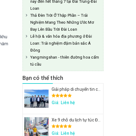
nay đến hết tháng 7 tại Đài Trung-Đài
Loan
Thả Đèn Trời Ở Thập Phần – Trải
Nghiệm Mang Theo Những Ước Mơ
Bay Lên Bầu Trời Đài Loan
Lễ hội & văn hóa địa phương ở Đài
 khu
Loan: Trải nghiệm đậm bản sắc Á
chăm
Đông
Yangmingshan - thiên đường hoa cẩm
tú cầu
Bạn có thể thích
Giải pháp di chuyển tin cậy cho đoàn công tác FPT: Đặt xe tại Đài Loan
Giá: Liên hệ
Xe 9 chỗ du lịch tự túc Đài Loan - Xe đi Thập Phần, Cửu Phần
Giá: Liên hệ