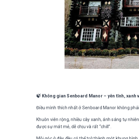
🍃
Không gian Senboard Manor – yên tĩnh, xanh v
Điều mình thích nhất ở Senboard Manor không phải 
Khuôn viên rộng, nhiều cây xanh, ánh sáng tự nhiê
được sự mát mẻ, dễ chịu và rất “chill”.
Mỗi góc ở đây đều có thể trở thành một khung hình