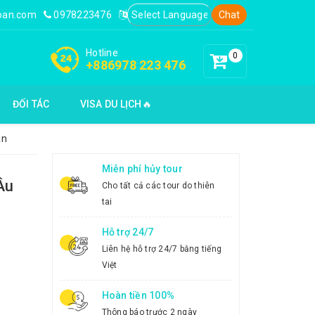
loan.com
0978223476
Chat
Hotline
0
+886978 223 476
ĐỐI TÁC
VISA DU LỊCH🔥
an
Miễn phí hủy tour
Âu
Cho tất cả các tour do thiên
tai
Hỗ trợ 24/7
Liên hệ hỗ trợ 24/7 bằng tiếng
Việt
Hoàn tiền 100%
Thông báo trước 2 ngày