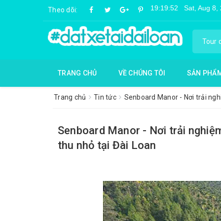
Theo dõi:
TRANG CHỦ
VỀ CHÚNG TÔI
SẢN PHẨ
Trang chủ
Tin tức
Senboard Manor - Nơi trải ngh
Senboard Manor - Nơi trải nghiệ
thu nhỏ tại Đài Loan