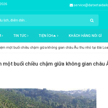
service@datxetaidai
M
TIN TỨC
TIỆN ÍCH🔥
KHÁCH HÀNG NÓI GÌ
iệm một buổi chiều chậm giữa không gian châu Âu thu nhỏ tại Đài Lo
m một buổi chiều chậm giữa không gian châu 