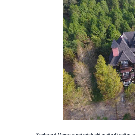
Senboard Manor – nơi mình chỉ muốn đi chậm lạ