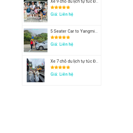
Xe 9 chỗ du lịch tự túc Đài Loan - Xe tham quan 7 ngày theo hành trình yêu cầu
Giá: Liên hệ
5 Seater Car to Yangmingshan, Thermal Valley, Beitou
Giá: Liên hệ
Xe 7 chỗ du lịch tự túc Đài Loan - Xe đi Thập Phần, Cửu Phần, Cảng sắc màu
Giá: Liên hệ