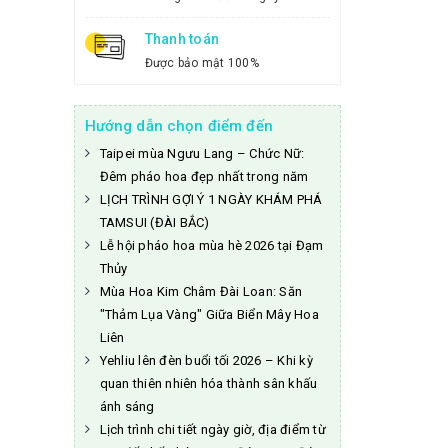
Thanh toán
Được bảo mật 100%
Hướng dẫn chọn điểm đến
Taipei mùa Ngưu Lang – Chức Nữ:
Đêm pháo hoa đẹp nhất trong năm
LỊCH TRÌNH GỢI Ý 1 NGÀY KHÁM PHÁ
TAMSUI (ĐÀI BẮC)
Lễ hội pháo hoa mùa hè 2026 tại Đạm
Thủy
Mùa Hoa Kim Châm Đài Loan: Săn
"Thảm Lụa Vàng" Giữa Biển Mây Hoa
Liên
Yehliu lên đèn buổi tối 2026 – Khi kỳ
quan thiên nhiên hóa thành sân khấu
ánh sáng
Lịch trình chi tiết ngày giờ, địa điểm từ