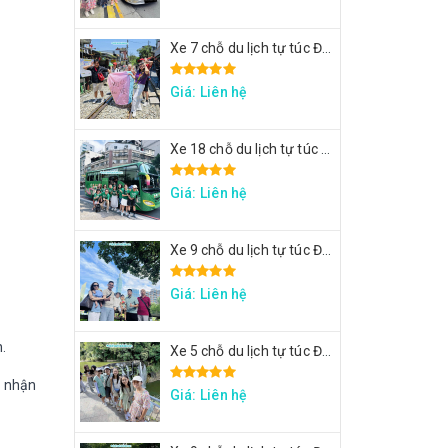
Xe 7 chỗ du lịch tự túc Đài Loan - Xe đi Thập Phần, Cửu Phần
Giá: Liên hệ
Xe 18 chỗ du lịch tự túc Đài Loan - Xe đi Đài Trung
Giá: Liên hệ
Xe 9 chỗ du lịch tự túc Đài Loan - Xe đi Taipei 101, lâu đài Mr. Brown, ngắm đảo Rùa Nghi Lan
Giá: Liên hệ
.
Xe 5 chỗ du lịch tự túc Đài Loan - Xe đi Thập Phần, Cửu Phần
m nhận
Giá: Liên hệ