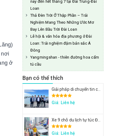
nay đến hết tháng 7 tại Đài Trung-Đài
Loan
Thả Đèn Trời Ở Thập Phần – Trải
Nghiệm Mang Theo Những Ước Mơ
Bay Lên Bầu Trời Đài Loan
Lễ hội & văn hóa địa phương ở Đài
Loan: Trải nghiệm đậm bản sắc Á
Lăng)
Đông
 nơi
Yangmingshan - thiên đường hoa cẩm
ang ở
tú cầu
Bạn có thể thích
Giải pháp di chuyển tin cậy cho đoàn công tác FPT: Đặt xe tại Đài Loan
Giá: Liên hệ
Xe 9 chỗ du lịch tự túc Đài Loan - Xe đi Thập Phần, Cửu Phần
Giá: Liên hệ