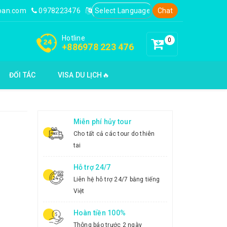
loan.com
0978223476
Chat
Hotline
0
+886978 223 476
ĐỐI TÁC
VISA DU LỊCH🔥
Miễn phí hủy tour
Cho tất cả các tour do thiên
tai
Hỗ trợ 24/7
Liên hệ hỗ trợ 24/7 bằng tiếng
Việt
Hoàn tiền 100%
Thông báo trước 2 ngày