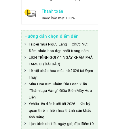
Thanh toán
Được bảo mật 100%
Hướng dẫn chọn điểm đến
Taipei mùa Ngưu Lang – Chức Nữ:
Đêm pháo hoa đẹp nhất trong năm
LỊCH TRÌNH GỢI Ý 1 NGÀY KHÁM PHÁ
TAMSUI (ĐÀI BẮC)
Lễ hội pháo hoa mùa hè 2026 tại Đạm
Thủy
Mùa Hoa Kim Châm Đài Loan: Săn
"Thảm Lụa Vàng" Giữa Biển Mây Hoa
Liên
Yehliu lên đèn buổi tối 2026 – Khi kỳ
quan thiên nhiên hóa thành sân khấu
ánh sáng
Lịch trình chi tiết ngày giờ, địa điểm từ