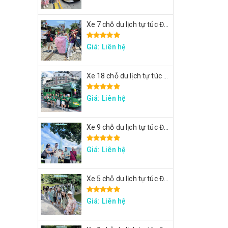
Xe 7 chỗ du lịch tự túc Đài Loan - Xe đi Thập Phần, Cửu Phần
Giá: Liên hệ
Xe 18 chỗ du lịch tự túc Đài Loan - Xe đi Đài Trung
Giá: Liên hệ
Xe 9 chỗ du lịch tự túc Đài Loan - Xe đi Taipei 101, lâu đài Mr. Brown, ngắm đảo Rùa Nghi Lan
Giá: Liên hệ
Xe 5 chỗ du lịch tự túc Đài Loan - Xe đi Thập Phần, Cửu Phần
Giá: Liên hệ