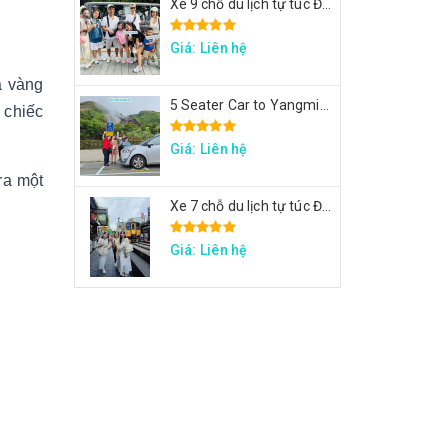
Xe 9 chỗ du lịch tự túc Đài Loan - Xe tham quan 7 ngày theo hành trình yêu cầu
Giá: Liên hệ
á vàng
5 Seater Car to Yangmingshan, Thermal Valley, Beitou
 chiếc
Giá: Liên hệ
ra một
Xe 7 chỗ du lịch tự túc Đài Loan - Xe đi Thập Phần, Cửu Phần, Cảng sắc màu
Giá: Liên hệ