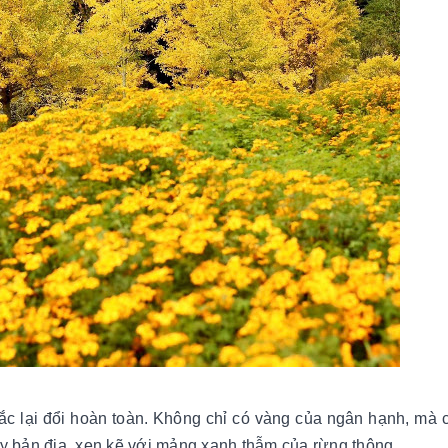
ắc lại đổi hoàn toàn. Không chỉ có vàng của ngân hạnh, mà 
y bản địa, xen kẽ với mảng xanh thẫm của rừng thông.